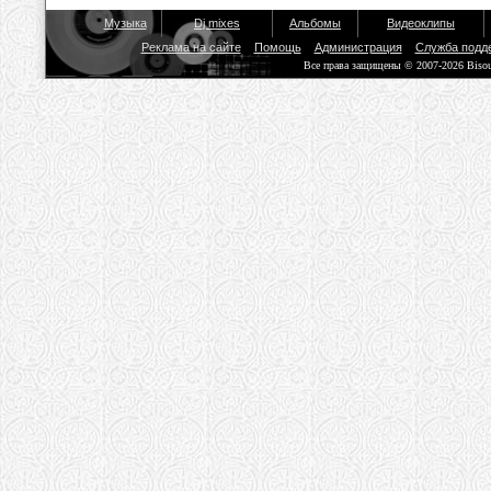
Музыка
Dj mixes
Альбомы
Видеоклипы
Реклама на сайте
Помощь
Администрация
Служба подд
Все права защищены © 2007-2026 Biso