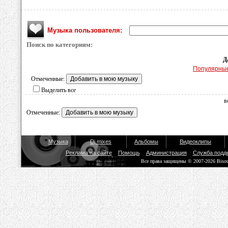
Музыка пользователя:
Поиск по категориям:
Д
Популярны
Отмеченные:
Выделить все
в
Отмеченные:
Музыка
Dj mixes
Альбомы
Видеоклипы
Реклама на сайте
Помощь
Администрация
Служба подд
Все права защищены © 2007-2026 Biso