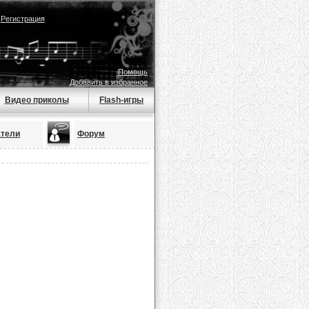
|
Регистрация
Помощь
Добавить в избранное
Видео приколы
Flash-игры
атели
Форум