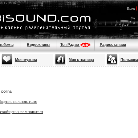
Вход
льбомы
Видеоклипы
Топ Радио
Радиостанции
Моя музыка
Моя страница
Пользов
 polina
бщение пользователю
 сообщения пользователя