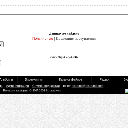
Данных не найдено
| Последние поступления
Популярные
всего одна страница
Альбомы
Видеоклипы
Каталог файлов
Радио
Ви
щь
Администрация
Служба поддержки
bisound@bisound.com
Почта:
Все права защищены © 2007-2026 Bisound.com