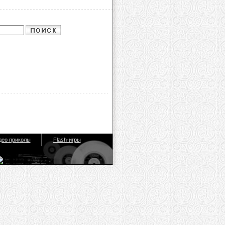
део приколы
Flash-игры