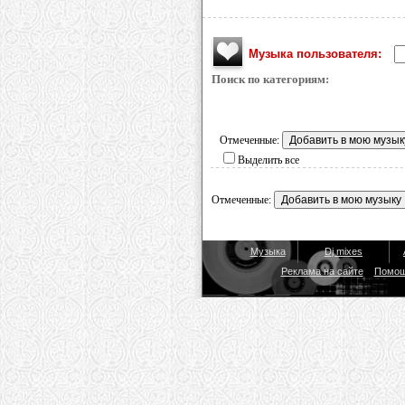
Музыка пользователя:
Поиск по категориям:
Отмеченные:
Выделить все
Отмеченные:
Музыка
Dj mixes
Реклама на сайте
Помо