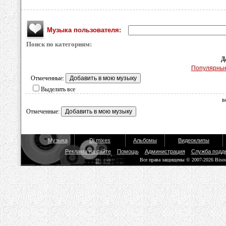
Музыка пользователя:
Поиск по категориям:
Д
Популярны
Отмеченные:
Выделить все
в
Отмеченные:
Музыка
Dj mixes
Альбомы
Видеоклипы
Реклама на сайте
Помощь
Администрация
Служба подд
Все права защищены © 2007-2026 Biso