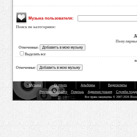
Музыка пользователя:
Поиск по категориям:
Д
Популярные
Отмеченные:
Выделить все
в
Отмеченные:
Музыка
Dj mixes
Альбомы
Видеоклипы
Реклама на сайте
Помощь
Администрация
Служба подд
Все права защищены © 2007-2026 Biso