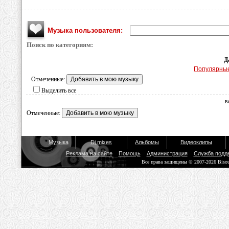
Музыка пользователя:
Поиск по категориям:
Д
Популярны
Отмеченные:
Выделить все
в
Отмеченные:
Музыка
Dj mixes
Альбомы
Видеоклипы
Реклама на сайте
Помощь
Администрация
Служба подд
Все права защищены © 2007-2026 Biso