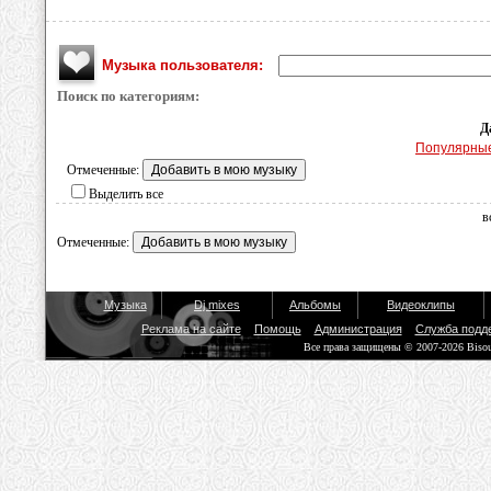
Музыка пользователя:
Поиск по категориям:
Д
Популярны
Отмеченные:
Выделить все
в
Отмеченные:
Музыка
Dj mixes
Альбомы
Видеоклипы
Реклама на сайте
Помощь
Администрация
Служба подд
Все права защищены © 2007-2026 Biso