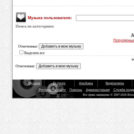
Музыка пользователя:
Поиск по категориям:
Д
Популярны
Отмеченные:
Выделить все
в
Отмеченные:
Музыка
Dj mixes
Альбомы
Видеоклипы
Реклама на сайте
Помощь
Администрация
Служба подд
Все права защищены © 2007-2026 Biso