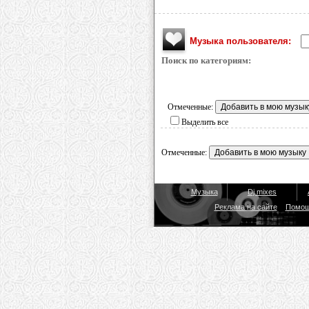
Музыка пользователя:
Поиск по категориям:
Отмеченные:
Выделить все
Отмеченные:
Музыка
Dj mixes
Реклама на сайте
Помо