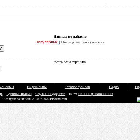
Данных не найдено
| Последние поступления
Популярные
всего одна страница
Альбомы
Видеоклипы
Каталог файлов
Радио
Ви
щь
Администрация
Служба поддержки
bisound@bisound.com
Почта:
Все права защищены © 2007-2026 Bisound.com