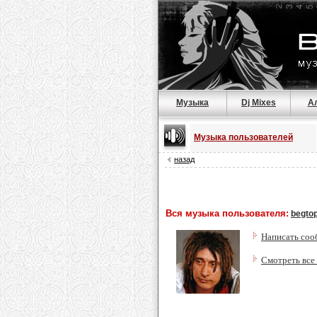
Музыка
Dj Mixes
А
Музыка пользователей
назад
Вся музыка пользователя:
begto
Написать соо
Смотреть все