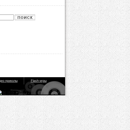
део приколы
Flash-игры