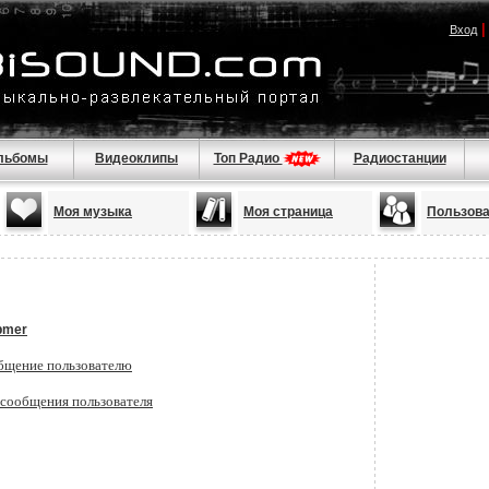
Вход
льбомы
Видеоклипы
Топ Радио
Радиостанции
Моя музыка
Моя страница
Пользов
pmer
бщение пользователю
 сообщения пользователя