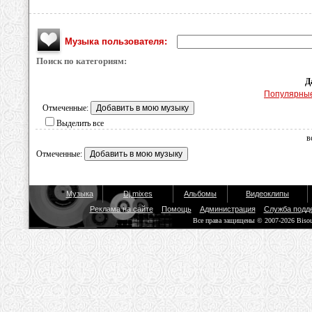
Музыка пользователя:
Поиск по категориям:
Д
Популярны
Отмеченные:
Выделить все
в
Отмеченные:
Музыка
Dj mixes
Альбомы
Видеоклипы
Реклама на сайте
Помощь
Администрация
Служба подд
Все права защищены © 2007-2026 Biso