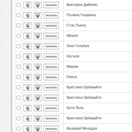
Виктория Дайнеко
скачать
Полина Гагарина
скачать
Стас Пьеха
скачать
Mband
скачать
Олег Голубев
скачать
Натали
скачать
Мираж
скачать
Нэнси
скачать
Кристина Орбакайте
скачать
Кристина Орбакайте
скачать
Катя Лель
скачать
Кристина Орбакайте
скачать
Валерий Меладзе
скачать