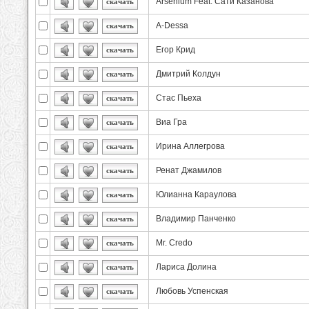
Arsenium Feat. Сати Казанова
скачать
A-Dessa
скачать
Егор Крид
скачать
Дмитрий Колдун
скачать
Стас Пьеха
скачать
Виа Гра
скачать
Ирина Аллегрова
скачать
Ренат Джамилов
скачать
Юлианна Караулова
скачать
Владимир Панченко
скачать
Mr. Credo
скачать
Лариса Долина
скачать
Любовь Успенская
скачать