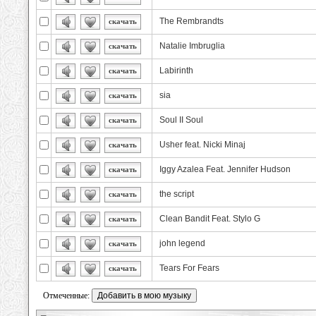
The Rembrandts
скачать
Natalie Imbruglia
скачать
Labirinth
скачать
sia
скачать
Soul II Soul
скачать
Usher feat. Nicki Minaj
скачать
Iggy Azalea Feat. Jennifer Hudson
скачать
the script
скачать
Clean Bandit Feat. Stylo G
скачать
john legend
скачать
Tears For Fears
скачать
Отмеченные: