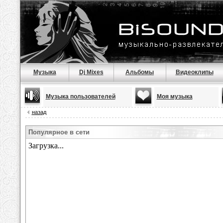
Музыка
Dj Mixes
Альбомы
Видеоклипы
Музыка пользователей
Моя музыка
назад
Популярное в сети