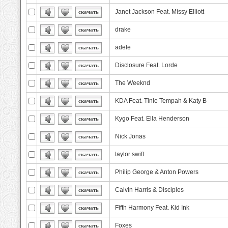
Janet Jackson Feat. Missy Elliott
скачать
drake
скачать
adele
скачать
Disclosure Feat. Lorde
скачать
The Weeknd
скачать
KDA Feat. Tinie Tempah & Katy B
скачать
Kygo Feat. Ella Henderson
скачать
Nick Jonas
скачать
taylor swift
скачать
Philip George & Anton Powers
скачать
Calvin Harris & Disciples
скачать
Fifth Harmony Feat. Kid Ink
скачать
Foxes
скачать