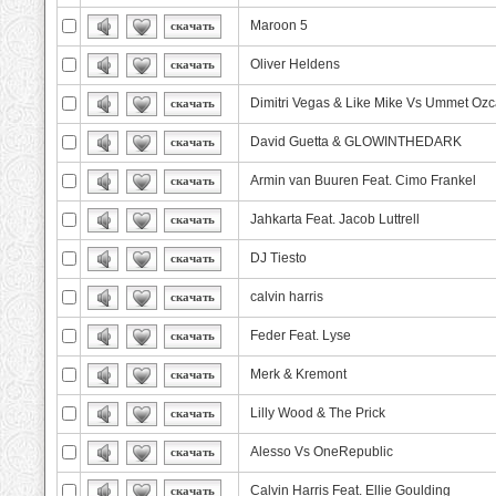
Maroon 5
скачать
Oliver Heldens
скачать
Dimitri Vegas & Like Mike Vs Ummet Oz
скачать
David Guetta & GLOWINTHEDARK
скачать
Armin van Buuren Feat. Cimo Frankel
скачать
Jahkarta Feat. Jacob Luttrell
скачать
DJ Tiesto
скачать
calvin harris
скачать
Feder Feat. Lyse
скачать
Merk & Kremont
скачать
Lilly Wood & The Prick
скачать
Alesso Vs OneRepublic
скачать
Calvin Harris Feat. Ellie Goulding
скачать