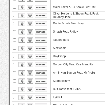
Major Lazer & DJ Snake Feat. M0
скачать
Oliver Heldens & Shaun Frank Feat.
скачать
Delaney Jane
Robin Schulz Feat. Ilsey
скачать
Smash Feat. Ridley
скачать
italobrothers
скачать
Alex Adair
скачать
Royksopp
скачать
Gorgon City Feat. Katy Menditta
скачать
Armin van Buuren Feat. Mr Probz
скачать
Kadebostany
скачать
DJ Groove feat. ЕЛКА
скачать
Lykke Li
скачать