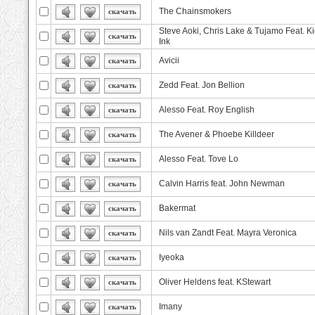
The Chainsmokers
скачать
Steve Aoki, Chris Lake & Tujamo Feat. Ki
скачать
Ink
Avicii
скачать
Zedd Feat. Jon Bellion
скачать
Alesso Feat. Roy English
скачать
The Avener & Phoebe Killdeer
скачать
Alesso Feat. Tove Lo
скачать
Calvin Harris feat. John Newman
скачать
Bakermat
скачать
Nils van Zandt Feat. Mayra Veronica
скачать
Iyeoka
скачать
Oliver Heldens feat. KStewart
скачать
Imany
скачать