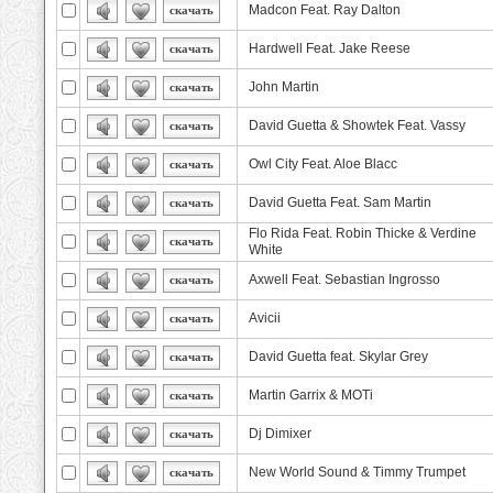
Madcon Feat. Ray Dalton
скачать
Hardwell Feat. Jake Reese
скачать
John Martin
скачать
David Guetta & Showtek Feat. Vassy
скачать
Owl City Feat. Aloe Blacc
скачать
David Guetta Feat. Sam Martin
скачать
Flo Rida Feat. Robin Thicke & Verdine
скачать
White
Axwell Feat. Sebastian Ingrosso
скачать
Avicii
скачать
David Guetta feat. Skylar Grey
скачать
Martin Garrix & MOTi
скачать
Dj Dimixer
скачать
New World Sound & Timmy Trumpet
скачать