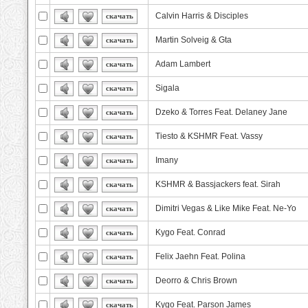
Calvin Harris & Disciples
скачать
Martin Solveig & Gta
скачать
Adam Lambert
скачать
Sigala
скачать
Dzeko & Torres Feat. Delaney Jane
скачать
Tiesto & KSHMR Feat. Vassy
скачать
Imany
скачать
KSHMR & Bassjackers feat. Sirah
скачать
Dimitri Vegas & Like Mike Feat. Ne-Yo
скачать
Kygo Feat. Conrad
скачать
Felix Jaehn Feat. Polina
скачать
Deorro & Chris Brown
скачать
Kygo Feat. Parson James
скачать