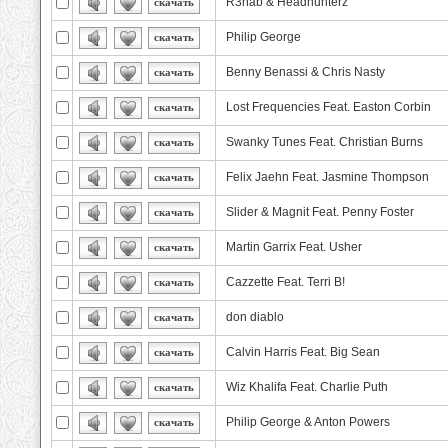
R3hab & Headhunterz
скачать
Philip George
скачать
Benny Benassi & Chris Nasty
скачать
Lost Frequencies Feat. Easton Corbin
скачать
Swanky Tunes Feat. Christian Burns
скачать
Felix Jaehn Feat. Jasmine Thompson
скачать
Slider & Magnit Feat. Penny Foster
скачать
Martin Garrix Feat. Usher
скачать
Cazzette Feat. Terri B!
скачать
don diablo
скачать
Calvin Harris Feat. Big Sean
скачать
Wiz Khalifa Feat. Charlie Puth
скачать
Philip George & Anton Powers
скачать