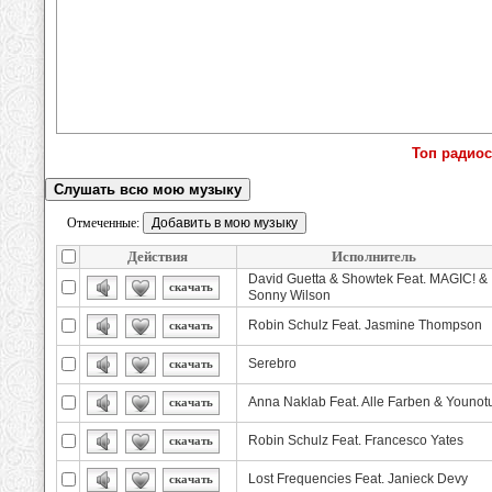
Топ радиос
Слушать всю мою музыку
Отмеченные:
Действия
Исполнитель
David Guetta & Showtek Feat. MAGIC! &
скачать
Sonny Wilson
Robin Schulz Feat. Jasmine Thompson
скачать
Serebro
скачать
Anna Naklab Feat. Alle Farben & Younot
скачать
Robin Schulz Feat. Francesco Yates
скачать
Lost Frequencies Feat. Janieck Devy
скачать