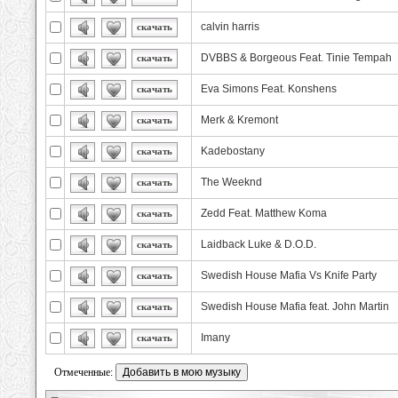
calvin harris
скачать
DVBBS & Borgeous Feat. Tinie Tempah
скачать
Eva Simons Feat. Konshens
скачать
Merk & Kremont
скачать
Kadebostany
скачать
The Weeknd
скачать
Zedd Feat. Matthew Koma
скачать
Laidback Luke & D.O.D.
скачать
Swedish House Mafia Vs Knife Party
скачать
Swedish House Mafia feat. John Martin
скачать
Imany
скачать
Отмеченные: