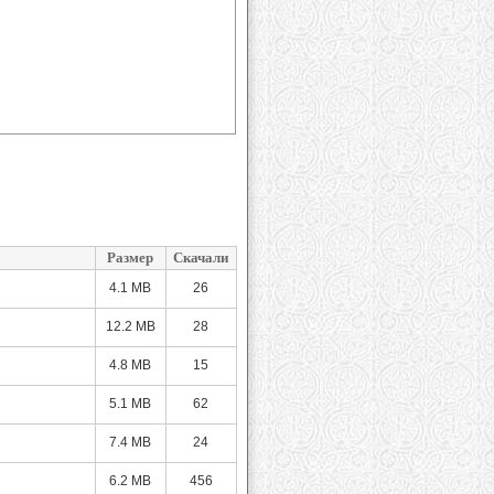
Размер
Скачали
4.1 MB
26
12.2 MB
28
4.8 MB
15
5.1 MB
62
7.4 MB
24
6.2 MB
456