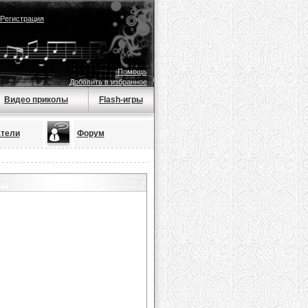
Регистрация
Помощь
Добавить в избранное
Видео приколы
Flash-игры
тели
Форум