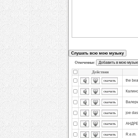
Слушать всю мою музыку
Отмеченные:
Действия
the be
скачать
Калино
скачать
Валер
скачать
joe das
скачать
АНДР
скачать
R.e.m.
скачать