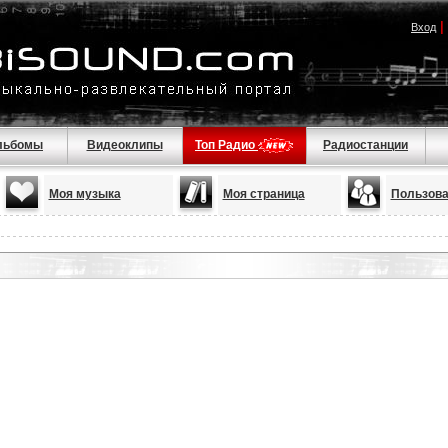
|
Вход
льбомы
Видеоклипы
Топ Радио
Радиостанции
Моя музыка
Моя страница
Пользова