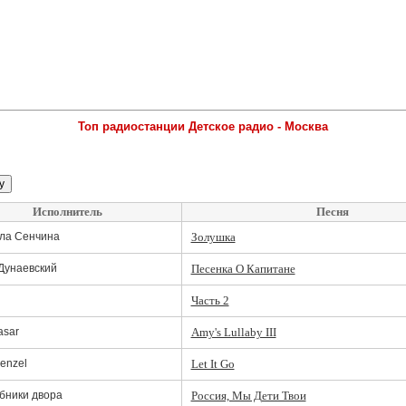
Топ радиостанции Детское радио - Москва
Исполнитель
Песня
ла Сенчина
Золушка
Дунаевский
Песенка О Капитане
Часть 2
asar
Amy's Lullaby III
menzel
Let It Go
бники двора
Россия, Мы Дети Твои