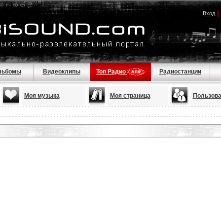
|
Вход
льбомы
Видеоклипы
Топ Радио
Радиостанции
Моя музыка
Моя страница
Пользова