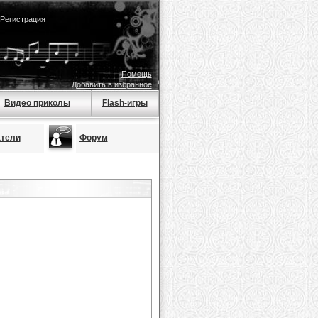
Регистрация
Помощь
Добавить в избранное
Видео приколы
Flash-игры
тели
Форум