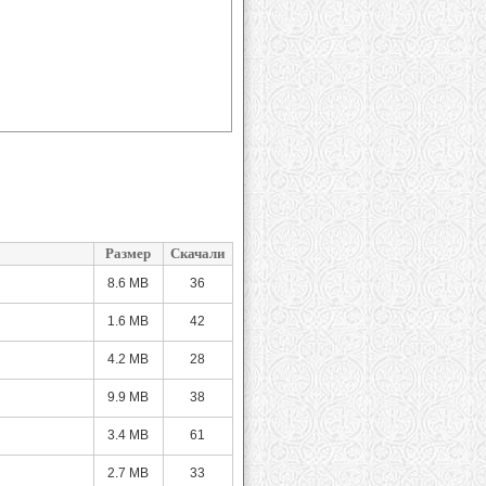
Размер
Скачали
8.6 MB
36
1.6 MB
42
4.2 MB
28
9.9 MB
38
3.4 MB
61
2.7 MB
33