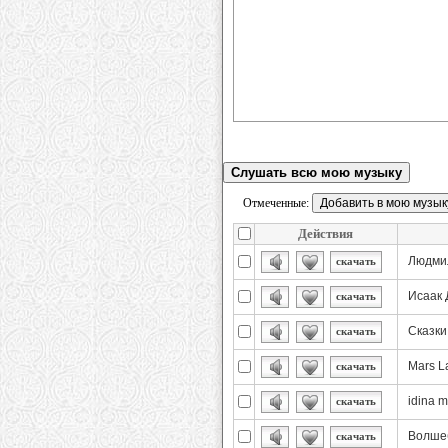
Слушать всю мою музыку
Отмеченные:
Действия
Людми
скачать
Исаак 
скачать
Сказки
скачать
Mars L
скачать
idina 
скачать
Волше
скачать