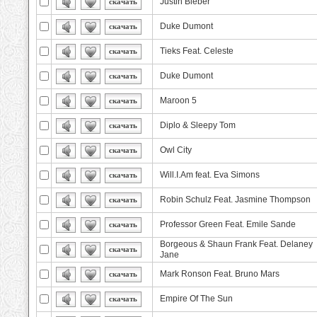
Justin Bieber
скачать
Duke Dumont
скачать
Tieks Feat. Celeste
скачать
Duke Dumont
скачать
Maroon 5
скачать
Diplo & Sleepy Tom
скачать
Owl City
скачать
Will.I.Am feat. Eva Simons
скачать
Robin Schulz Feat. Jasmine Thompson
скачать
Professor Green Feat. Emile Sande
скачать
Borgeous & Shaun Frank Feat. Delaney
скачать
Jane
Mark Ronson Feat. Bruno Mars
скачать
Empire Of The Sun
скачать