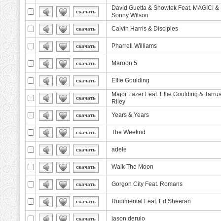
David Guetta & Showtek Feat. MAGIC! &
скачать
Sonny Wilson
Calvin Harris & Disciples
скачать
Pharrell Williams
скачать
Maroon 5
скачать
Ellie Goulding
скачать
Major Lazer Feat. Ellie Goulding & Tarru
скачать
Riley
Years & Years
скачать
The Weeknd
скачать
adele
скачать
Walk The Moon
скачать
Gorgon City Feat. Romans
скачать
Rudimental Feat. Ed Sheeran
скачать
jason derulo
скачать