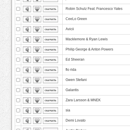
Robin Schulz Feat. Francesco Yates
скачать
CeeLo Green
скачать
Avicii
скачать
Macklemore & Ryan Lewis
скачать
Philip George & Anton Powers
скачать
Ed Sheeran
скачать
flo rida
скачать
Gwen Stefani
скачать
Galantis
скачать
Zara Larsson & MNEK
скачать
sia
скачать
Demi Lovato
скачать