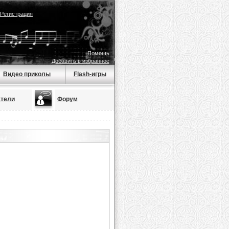
Регистрация
Помощь
Добавить в избранное
Видео приколы
Flash-игры
тели
Форум