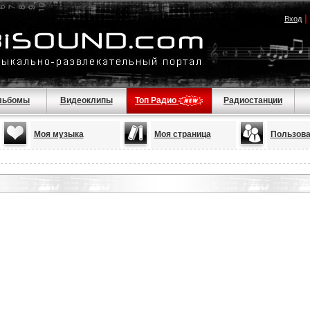
|
Вход
льбомы
Видеоклипы
Топ Радио
Радиостанции
Моя музыка
Моя страница
Пользова