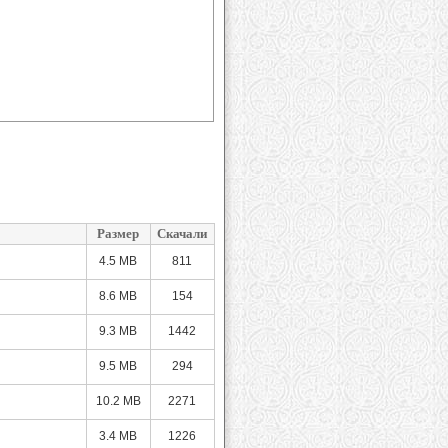
Размер
Скачали
4.5 MB
811
8.6 MB
154
9.3 MB
1442
9.5 MB
294
10.2 MB
2271
3.4 MB
1226