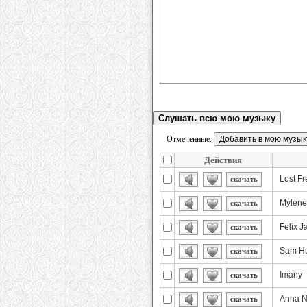
Слушать всю мою музыку
Отмеченные:
Действия
Lost Fr
скачать
Mylene
скачать
Felix 
скачать
Sam Hu
скачать
Imany
скачать
Anna Na
скачать