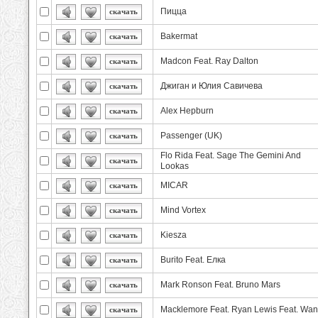
Пицца
скачать
Bakermat
скачать
Madcon Feat. Ray Dalton
скачать
Джиган и Юлия Савичева
скачать
Alex Hepburn
скачать
Passenger (UK)
скачать
Flo Rida Feat. Sage The Gemini And
скачать
Lookas
MICAR
скачать
Mind Vortex
скачать
Kiesza
скачать
Burito Feat. Елка
скачать
Mark Ronson Feat. Bruno Mars
скачать
Macklemore Feat. Ryan Lewis Feat. Wan
скачать