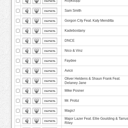
Royksopp
скачать
Sam Smith
скачать
Gorgon City Feat. Katy Menditta
скачать
Kadebostany
скачать
DNCE
скачать
Nico & Vinz
скачать
Faydee
скачать
Avicii
скачать
Oliver Heldens & Shaun Frank Feat.
скачать
Delaney Jane
Mike Posner
скачать
Mr. Probz
скачать
Magic!
скачать
Major Lazer Feat. Ellie Goulding & Tarru
скачать
Riley