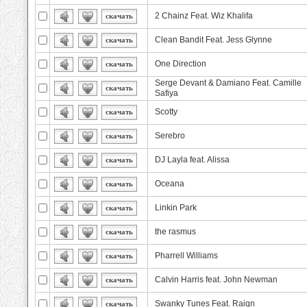
2 Chainz Feat. Wiz Khalifa
скачать
Clean Bandit Feat. Jess Glynne
скачать
One Direction
скачать
Serge Devant & Damiano Feat. Camille
скачать
Safiya
Scotty
скачать
Serebro
скачать
DJ Layla feat. Alissa
скачать
Oceana
скачать
Linkin Park
скачать
the rasmus
скачать
Pharrell Williams
скачать
Calvin Harris feat. John Newman
скачать
Swanky Tunes Feat. Raign
скачать