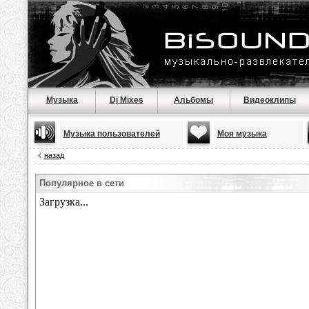
Музыка
Dj Mixes
Альбомы
Видеоклипы
Музыка пользователей
Моя музыка
назад
Популярное в сети