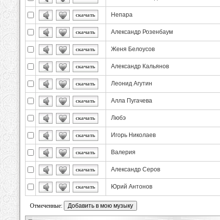
Непара
скачать
Александр Розенбаум
скачать
Женя Белоусов
скачать
Александр Кальянов
скачать
Леонид Агутин
скачать
Алла Пугачева
скачать
Любэ
скачать
Игорь Николаев
скачать
Валерия
скачать
Александр Серов
скачать
Юрий Антонов
скачать
Отмеченные: