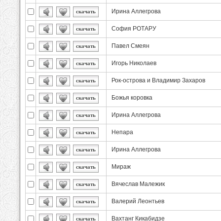
Ирина Аллегрова
скачать
София РОТАРУ
скачать
Павел Смеян
скачать
Игорь Николаев
скачать
Рок-острова и Владимир Захаров
скачать
Божья коровка
скачать
Ирина Аллегрова
скачать
Непара
скачать
Ирина Аллегрова
скачать
Мираж
скачать
Вячеслав Малежик
скачать
Валерий Леонтьев
скачать
Вахтанг Кикабидзе
скачать