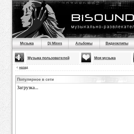
Музыка
Dj Mixes
Альбомы
Видеоклипы
Музыка пользователей
Моя музыка
назад
Популярное в сети