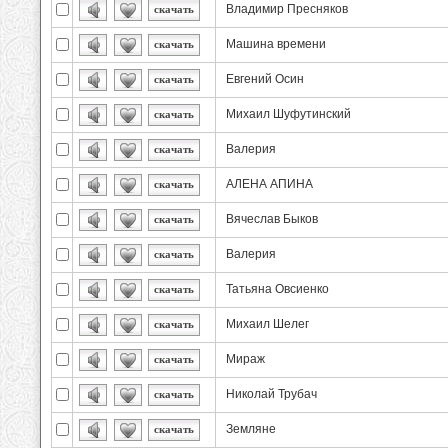
Владимир Пресняков
скачать
Машина времени
скачать
Евгений Осин
скачать
Михаил Шуфутинский
скачать
Валерия
скачать
АЛЕНА АПИНА
скачать
Вячеслав Быков
скачать
Валерия
скачать
Татьяна Овсиенко
скачать
Михаил Шелег
скачать
Мираж
скачать
Николай Трубач
скачать
Земляне
скачать