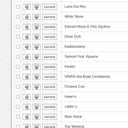
Lana Del Rey
скачать
White Stone
скачать
Edward Maya & Vika Jigulina
скачать
Deep Dish
скачать
Kadebostany
скачать
Samoel Feat. Иракли
скачать
Kwabs
скачать
VAVAN aka Вова Селиванов
скачать
Полина Соя
скачать
Никита
скачать
Lykke Li
скачать
Макс Корж
скачать
The Weeknd
скачать