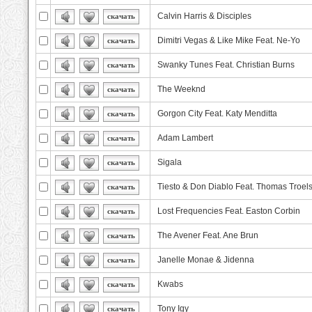
Calvin Harris & Disciples
скачать
Dimitri Vegas & Like Mike Feat. Ne-Yo
скачать
Swanky Tunes Feat. Christian Burns
скачать
The Weeknd
скачать
Gorgon City Feat. Katy Menditta
скачать
Adam Lambert
скачать
Sigala
скачать
Tiesto & Don Diablo Feat. Thomas Troel
скачать
Lost Frequencies Feat. Easton Corbin
скачать
The Avener Feat. Ane Brun
скачать
Janelle Monae & Jidenna
скачать
Kwabs
скачать
Tony Igy
скачать