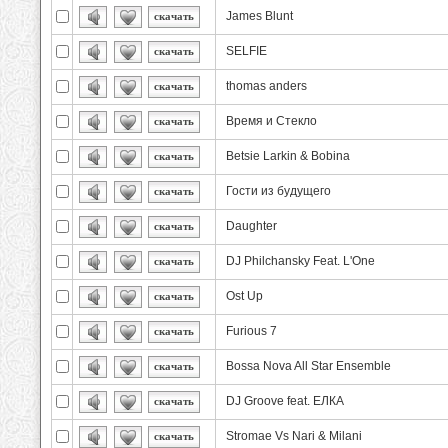
James Blunt
скачать
SELFIE
скачать
thomas anders
скачать
Время и Стекло
скачать
Betsie Larkin & Bobina
скачать
Гости из будущего
скачать
Daughter
скачать
DJ Philchansky Feat. L'One
скачать
Ost Up
скачать
Furious 7
скачать
Bossa Nova All Star Ensemble
скачать
DJ Groove feat. ЕЛКА
скачать
Stromae Vs Nari & Milani
скачать