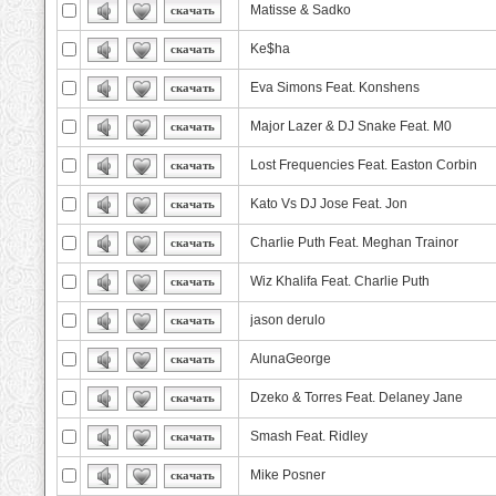
Matisse & Sadko
скачать
Ke$ha
скачать
Eva Simons Feat. Konshens
скачать
Major Lazer & DJ Snake Feat. M0
скачать
Lost Frequencies Feat. Easton Corbin
скачать
Kato Vs DJ Jose Feat. Jon
скачать
Charlie Puth Feat. Meghan Trainor
скачать
Wiz Khalifa Feat. Charlie Puth
скачать
jason derulo
скачать
AlunaGeorge
скачать
Dzeko & Torres Feat. Delaney Jane
скачать
Smash Feat. Ridley
скачать
Mike Posner
скачать