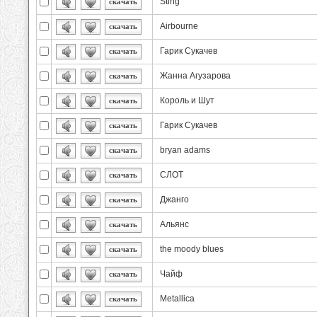
Sting
скачать
Airbourne
скачать
Гарик Сукачев
скачать
Жанна Агузарова
скачать
Король и Шут
скачать
Гарик Сукачев
скачать
bryan adams
скачать
СЛОТ
скачать
Джанго
скачать
Альянс
скачать
the moody blues
скачать
Чайф
скачать
Metallica
скачать