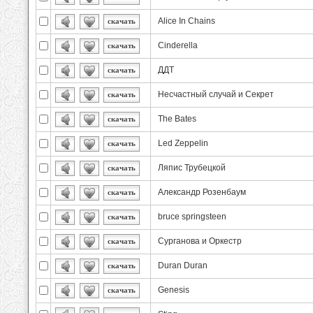
Alice In Chains
скачать
Cinderella
скачать
ДДТ
скачать
Несчастный случай и Секрет
скачать
The Bates
скачать
Led Zeppelin
скачать
Ляпис Трубецкой
скачать
Александр Розенбаум
скачать
bruce springsteen
скачать
Сурганова и Оркестр
скачать
Duran Duran
скачать
Genesis
скачать