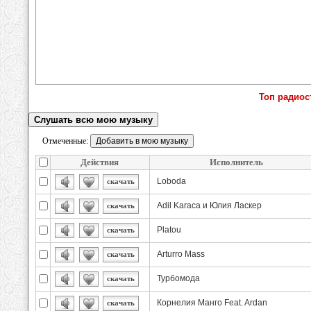
Топ радиос
Слушать всю мою музыку
Отмеченные:
Действия
Исполнитель
Loboda
скачать
Adil Karaca и Юлия Ласкер
скачать
Platou
скачать
Arturro Mass
скачать
Турбомода
скачать
Корнелия Манго Feat. Ardan
скачать