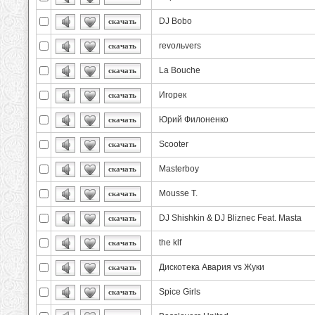
DJ Bobo
скачать
revoльvers
скачать
La Bouche
скачать
Игорек
скачать
Юрий Филоненко
скачать
Scooter
скачать
Masterboy
скачать
Mousse T.
скачать
DJ Shishkin & DJ Bliznec Feat. Masta
скачать
the klf
скачать
Дискотека Авария vs Жуки
скачать
Spice Girls
скачать