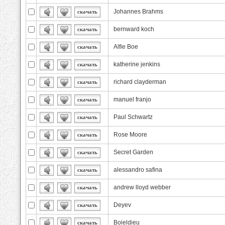
Johannes Brahms
скачать
bernward koch
скачать
Alfie Boe
скачать
katherine jenkins
скачать
richard clayderman
скачать
manuel franjo
скачать
Paul Schwartz
скачать
Rose Moore
скачать
Secret Garden
скачать
alessandro safina
скачать
andrew lloyd webber
скачать
Deyev
скачать
Boieldieu
скачать