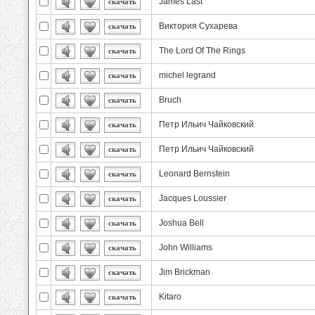
James Last
скачать
Виктория Сухарева
скачать
The Lord Of The Rings
скачать
michel legrand
скачать
Bruch
скачать
Петр Ильич Чайковский
скачать
Петр Ильич Чайковский
скачать
Leonard Bernstein
скачать
Jacques Loussier
скачать
Joshua Bell
скачать
John Williams
скачать
Jim Brickman
скачать
Kitaro
скачать