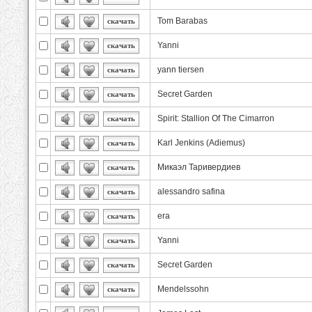
Tom Barabas
скачать
Yanni
скачать
yann tiersen
скачать
Secret Garden
скачать
Spirit: Stallion Of The Cimarron
скачать
Karl Jenkins (Adiemus)
скачать
Микаэл Таривердиев
скачать
alessandro safina
скачать
era
скачать
Yanni
скачать
Secret Garden
скачать
Mendelssohn
скачать