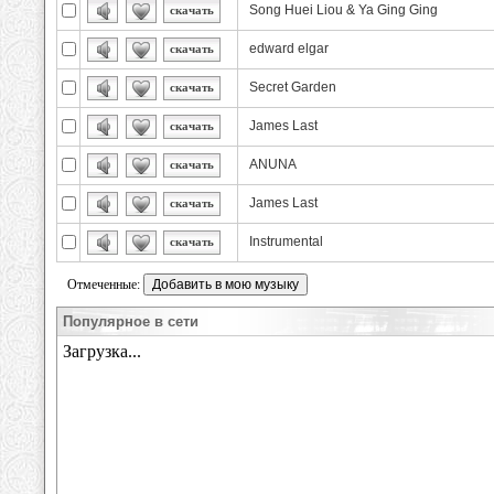
Song Huei Liou & Ya Ging Ging
скачать
edward elgar
скачать
Secret Garden
скачать
James Last
скачать
ANUNA
скачать
James Last
скачать
Instrumental
скачать
Отмеченные:
Популярное в сети