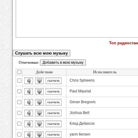
Топ радиостан
Слушать всю мою музыку
Отмеченные:
Действия
Исполнитель
Chris Spheeris
скачать
Paul Mauriat
скачать
Goran Bregovic
скачать
Joshua Bell
скачать
Клод Дебюсси
скачать
yann tiersen
скачать