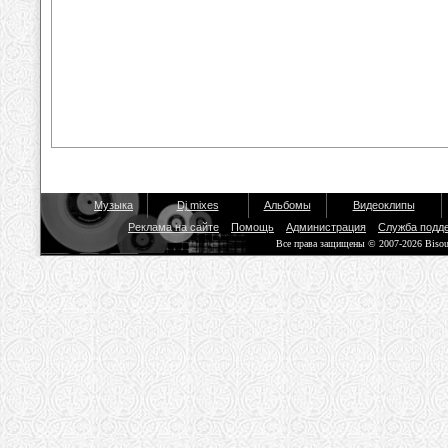
Музыка
Dj mixes
Альбомы
Видеоклипы
Реклама на сайте
Помощь
Администрация
Служба подд
Все права защищены © 2007-2026 Biso