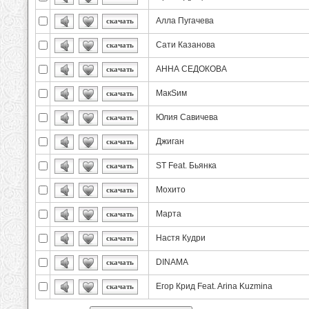
Алла Пугачева
скачать
Сати Казанова
скачать
АННА СЕДОКОВА
скачать
МакSим
скачать
Юлия Савичева
скачать
Джиган
скачать
ST Feat. Бьянка
скачать
Мохито
скачать
Марта
скачать
Настя Кудри
скачать
DINAMA
скачать
Егор Крид Feat. Arina Kuzmina
скачать