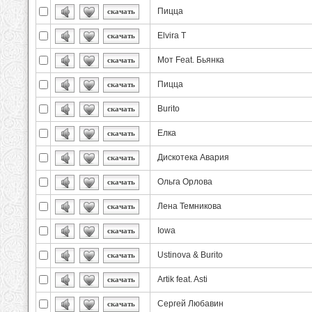
Пицца
скачать
Elvira Т
скачать
Мот Feat. Бьянка
скачать
Пицца
скачать
Burito
скачать
Елка
скачать
Дискотека Авария
скачать
Ольга Орлова
скачать
Лена Темникова
скачать
Iowa
скачать
Ustinova & Burito
скачать
Artik feat. Asti
скачать
Сергей Любавин
скачать