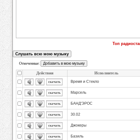
Топ радиоста
Слушать всю мою музыку
Отмеченные:
Действия
Исполнитель
Время и Стекло
скачать
Марсель
скачать
БАНД'ЭРОС
скачать
30.02
скачать
Джокеры
скачать
Базиль
скачать