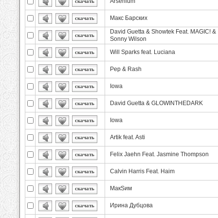
Arsenium
скачать
Макс Барских
скачать
David Guetta & Showtek Feat. MAGIC! &
скачать
Sonny Wilson
Will Sparks feat. Luciana
скачать
Pep & Rash
скачать
Iowa
скачать
David Guetta & GLOWINTHEDARK
скачать
Iowa
скачать
Artik feat. Asti
скачать
Felix Jaehn Feat. Jasmine Thompson
скачать
Calvin Harris Feat. Haim
скачать
МакSим
скачать
Ирина Дубцова
скачать