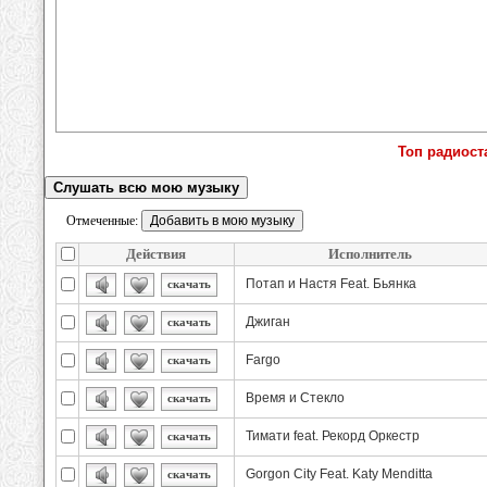
Топ радиост
Слушать всю мою музыку
Отмеченные:
Действия
Исполнитель
Потап и Настя Feat. Бьянка
скачать
Джиган
скачать
Fargo
скачать
Время и Стекло
скачать
Тимати feat. Рекорд Оркестр
скачать
Gorgon City Feat. Katy Menditta
скачать