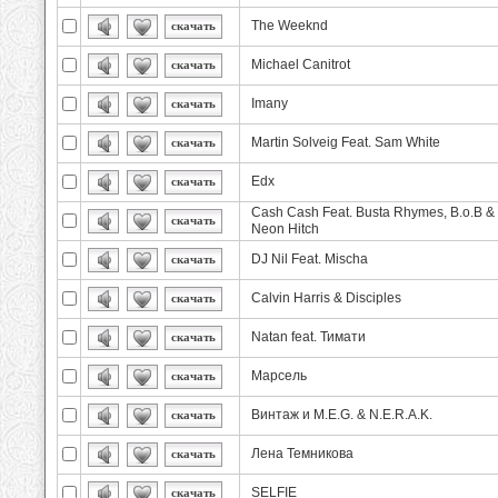
The Weeknd
скачать
Michael Canitrot
скачать
Imany
скачать
Martin Solveig Feat. Sam White
скачать
Edx
скачать
Cash Cash Feat. Busta Rhymes, B.o.B &
скачать
Neon Hitch
DJ Nil Feat. Mischa
скачать
Calvin Harris & Disciples
скачать
Natan feat. Тимати
скачать
Марсель
скачать
Винтаж и M.E.G. & N.E.R.A.K.
скачать
Лена Темникова
скачать
SELFIE
скачать