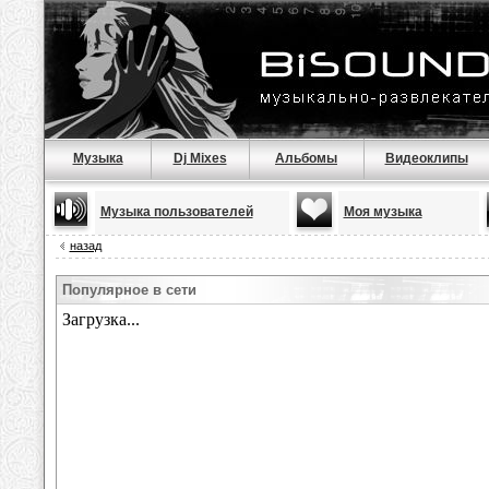
Музыка
Dj Mixes
Альбомы
Видеоклипы
Музыка пользователей
Моя музыка
назад
Популярное в сети