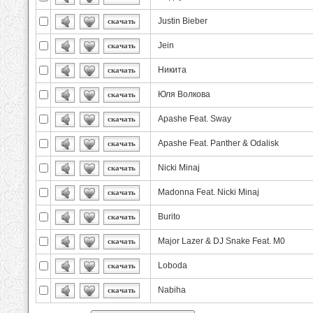
Justin Bieber
скачать
Jein
скачать
Никита
скачать
Юля Волкова
скачать
Apashe Feat. Sway
скачать
Apashe Feat. Panther & Odalisk
скачать
Nicki Minaj
скачать
Madonna Feat. Nicki Minaj
скачать
Burito
скачать
Major Lazer & DJ Snake Feat. M0
скачать
Loboda
скачать
Nabiha
скачать