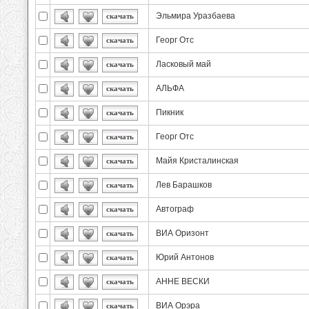
Эльмира Уразбаева
скачать
Георг Отс
скачать
Ласковый май
скачать
АЛЬФА
скачать
Пикник
скачать
Георг Отс
скачать
Майя Кристалинская
скачать
Лев Барашков
скачать
Автограф
скачать
ВИА Оризонт
скачать
Юрий Антонов
скачать
АННЕ ВЕСКИ
скачать
ВИА Орэра
скачать