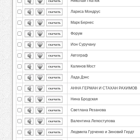
Николай Гнатюк
скачать
Лариса Мондрус
скачать
Марк Бернес
скачать
Форум
скачать
Ион Суручану
скачать
Автограф
скачать
Калинов Мост
скачать
Лада Дэнс
скачать
АННА ГЕРМАН И СТАХАН РАХИМОВ
скачать
Нина Бродская
скачать
Светлана Резанова
скачать
Валентина Легкоступова
скачать
Людмила Гурченко и Зиновий Гердт
скачать