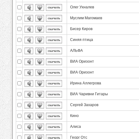
Олег Ухналев
скачать
Муслим Магомаев
скачать
Бисер Киров
скачать
Синяя птица
скачать
АЛЬФА
скачать
ВИА Оризонт
скачать
ВИА Оризонт
скачать
Ирина Аллегрова
скачать
ВИА Чаривни Гитары
скачать
Сергей Захаров
скачать
Кино
скачать
Алиса
скачать
Георг Отс
скачать