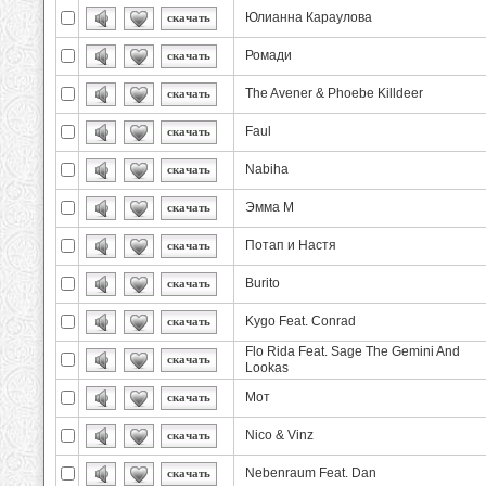
Юлианна Караулова
скачать
Ромади
скачать
The Avener & Phoebe Killdeer
скачать
Faul
скачать
Nabiha
скачать
Эмма М
скачать
Потап и Настя
скачать
Burito
скачать
Kygo Feat. Conrad
скачать
Flo Rida Feat. Sage The Gemini And
скачать
Lookas
Мот
скачать
Nico & Vinz
скачать
Nebenraum Feat. Dan
скачать