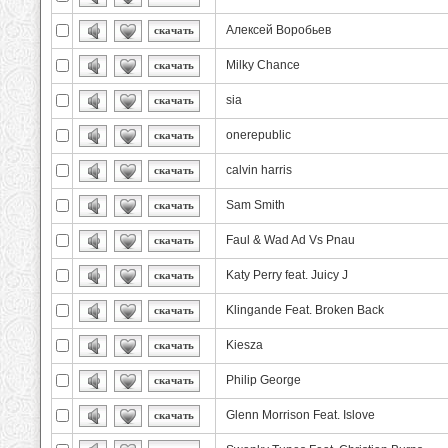
Алексей Воробьев
скачать
Milky Chance
скачать
sia
скачать
onerepublic
скачать
calvin harris
скачать
Sam Smith
скачать
Faul & Wad Ad Vs Pnau
скачать
Katy Perry feat. Juicy J
скачать
Klingande Feat. Broken Back
скачать
Kiesza
скачать
Philip George
скачать
Glenn Morrison Feat. Islove
скачать