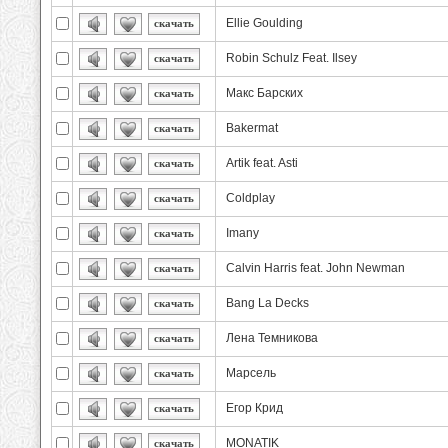
Ellie Goulding
скачать
Robin Schulz Feat. Ilsey
скачать
Макс Барских
скачать
Bakermat
скачать
Artik feat. Asti
скачать
Coldplay
скачать
Imany
скачать
Calvin Harris feat. John Newman
скачать
Bang La Decks
скачать
Лена Темникова
скачать
Марсель
скачать
Егор Крид
скачать
MONATIK
скачать