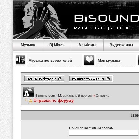
Музыка
Dj Mixes
Альбомы
Видеоклипы
Музыка пользователей
Моя музыка
Bisound.com - Музыкальный портал
>
Справка
Справка по форуму
Пои
Поиск по ключевым словам: