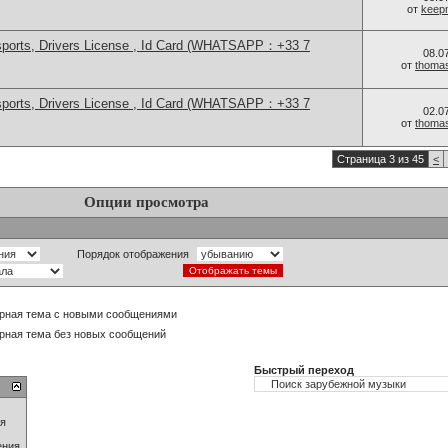
от
keep
sports, Drivers License , Id Card (WHATSAPP：+33 7
08.0
от
thoma
sports, Drivers License , Id Card (WHATSAPP：+33 7
02.0
от
thoma
Страница 3 из 45
<
Опции просмотра
Порядок отображения
рная тема с новыми сообщениями
рная тема без новых сообщений
Быстрый переход
ия
ения