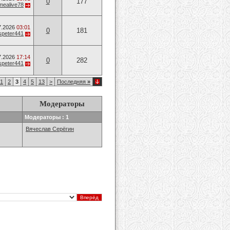
0
177
mealive78
7.2026
03:01
0
181
speter441
7.2026
17:14
0
282
speter441
1
2
3
4
5
13
>
Последняя
»
Модераторы
Модераторы : 1
Вячеслав Серёгин