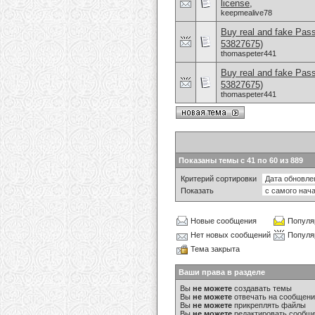
license,
keepmealive78
Buy real and fake Pas
53827675)
thomaspeter441
Buy real and fake Pas
53827675)
thomaspeter441
Показаны темы с 41 по 60 из 889
Критерий сортировки
Показать
Новые сообщения
Популя
Нет новых сообщений
Популя
Тема закрыта
Ваши права в разделе
Вы
не можете
создавать темы
Вы
не можете
отвечать на сообщен
Вы
не можете
прикреплять файлы
Вы
не можете
редактировать сообщ