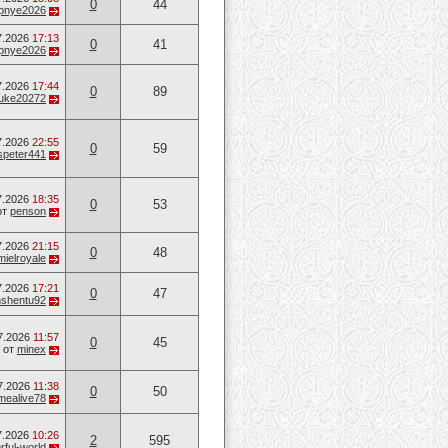
0
44
opnye2026
7.2026
17:13
0
41
opnye2026
7.2026
17:44
0
89
uke20272
7.2026
22:55
0
59
speter441
7.2026
18:35
0
53
от
penson
7.2026
21:15
0
48
mielroyale
7.2026
17:21
0
47
shentu92
7.2026
11:57
0
45
от
minex
7.2026
11:38
0
50
mealive78
7.2026
10:26
2
595
ful-world