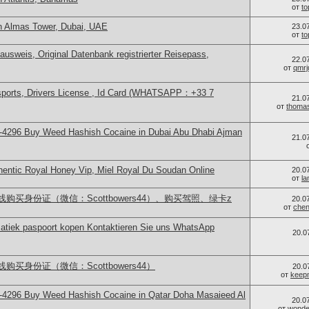
от
t
n Almas Tower, Dubai, UAE
23.0
от
t
ausweis, Original Datenbank registrierter Reisepass,
22.0
от
qmrj
sports, Drivers License , Id Card (WHATSAPP：+33 7
21.0
от
thoma
-4296 Buy Weed Hashish Cocaine in Dubai Abu Dhabi Ajman
21.0
hentic Royal Honey Vip, Miel Royal Du Soudan Online
20.0
от
la
买身份证（微信：Scottbowers44）、购买驾照、绿卡z
20.0
от
chen
atiek paspoort kopen Kontaktieren Sie uns WhatsApp
20.0
买身份证（微信：Scottbowers44）
20.0
от
keep
-4296 Buy Weed Hashish Cocaine in Qatar Doha Masaieed Al
20.0
от
wonder