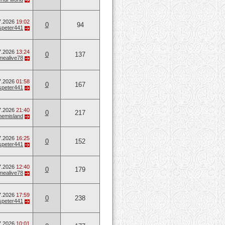
7.2026
19:02
0
94
speter441
7.2026
13:24
0
137
mealive78
7.2026
01:58
0
167
speter441
7.2026
21:40
0
217
emisland
7.2026
16:25
0
152
speter441
7.2026
12:40
0
179
mealive78
7.2026
17:59
0
238
speter441
7.2026
10:01