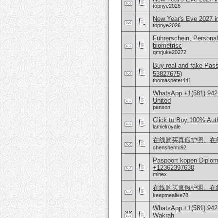
topnye2026
New Year's Eve 2027 i
topnye2026
Führerschein, Personal
biometrisc
qmrjuke20272
Buy real and fake Pas
53827675)
thomaspeter441
WhatsApp +1(581) 942
United
penson
Click to Buy 100% Aut
lamielroyale
在线购买真假护照、在线购
chenshentu92
Paspoort kopen Diplom
+12362397630
minex
在线购买真假护照、在线购
keepmealive78
WhatsApp +1(581) 942
Wakrah