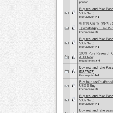
penson
Buy real and fake Pas
53827675)
thomaspeter441
购买假人民币（微信：Sco
（WhatsApp：+49 157
keepmealive78
Buy real and fake Pas
53827675)
thomaspeter441
100% Pure Research Ch
ADB Now
megachemisland
Buy real and fake Pas
53827675)
thomaspeter441
Buy fake usd/aud/cad
USD $ Buy
keepmealive78
Buy real and fake Pas
53827675)
thomaspeter441
Buy real and fake pass