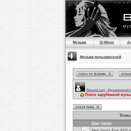
Музыка
Dj Mixes
А
Музыка пользователей
Bisound.com - Музыкальный 
Поиск зарубежной музы
Темы 
Тема
/
Автор
New Year's Eve 2027 i