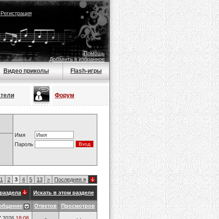
|
Регистрация
Помощь
Добавить в избранное
Видео приколы
Flash-игры
атели
Форум
Имя
Пароль
1
2
3
4
5
13
>
Последняя
»
раздела
Искать в этом разделе
общение
Ответов
Просмотров
7.2026
18:08