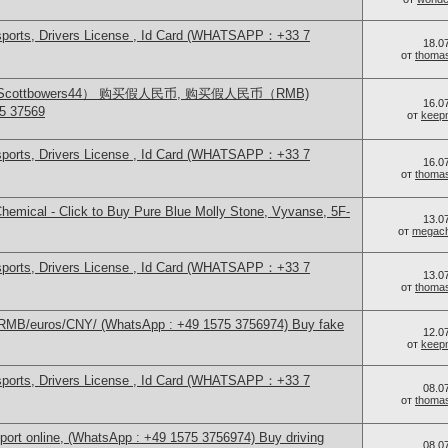
sports, Drivers License , Id Card (WHATSAPP：+33 7
18.0
от
thoma
ttbowers44） 购买假人民币, 购买假人民币（RMB)
16.0
5 37569
от
keep
sports, Drivers License , Id Card (WHATSAPP：+33 7
16.0
от
thoma
emical - Click to Buy Pure Blue Molly Stone, Vyvanse, 5F-
13.0
от
megach
sports, Drivers License , Id Card (WHATSAPP：+33 7
13.0
от
thoma
/RMB/euros/CNY/ (WhatsApp : +49 1575 3756974) Buy fake
12.0
от
keep
sports, Drivers License , Id Card (WHATSAPP：+33 7
08.0
от
thoma
port online, (WhatsApp : +49 1575 3756974) Buy driving
08.0