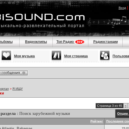
Вход
льбомы
Видеоклипы
Топ Радио
Радиостанции
Моя музыка
Моя страница
Пользов
портал
>
Я ИЩУ
ки
Страница 3 из 45
<
раздела
: Поиск зарубежной музыки
Опции 
Рейтинг
Последнее со
n Atlantis, Bahamas
23.0