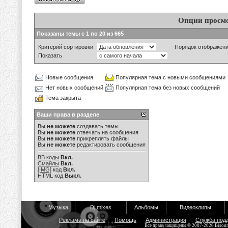
Опции просм
Показаны темы с 1 по 20 из 665
Критерий сортировки
Порядок отображен
Показать
Новые сообщения
Популярная тема с новыми сообщениями
Нет новых сообщений
Популярная тема без новых сообщений
Тема закрыта
Ваши права в разделе
Вы
не можете
создавать темы
Вы
не можете
отвечать на сообщения
Вы
не можете
прикреплять файлы
Вы
не можете
редактировать сообщения
BB коды
Вкл.
Смайлы
Вкл.
[IMG]
код
Вкл.
HTML код
Выкл.
Музыка
Dj mixes
Альбомы
Видеоклипы
Реклама на сайте
Помощь
Администрация
Служба под
Все права защищены © 2007-2026 Bisou