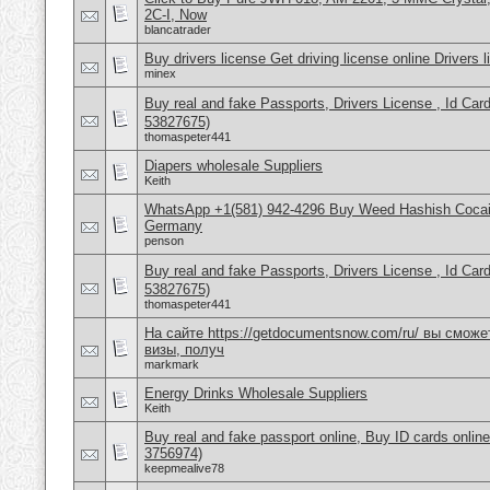
2C-I, Now
blancatrader
Buy drivers license Get driving license online Drivers 
minex
Buy real and fake Passports, Drivers License , Id
53827675)
thomaspeter441
Diapers wholesale Suppliers
Keith
WhatsApp +1(581) 942-4296 Buy Weed Hashish Cocai
Germany
penson
Buy real and fake Passports, Drivers License , Id
53827675)
thomaspeter441
На сайте https://getdocumentsnow.com/ru/ вы сможе
визы, получ
markmark
Energy Drinks Wholesale Suppliers
Keith
Buy real and fake passport online, Buy ID cards onli
3756974)
keepmealive78