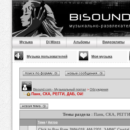
Музыка
Dj Mixes
Альбомы
Видеоклипы
Музыка пользователей
Моя музыка
Bisound.com - Музыкальный портал
>
Обсуждения
Панк, СКА, РЕГГИ, ДАБ, Ой!
Темы раздела
: Панк, СКА, РЕГГИ
Тема
/
Автор
Click to Buy Pure JWH-018, AM-2201, 3-MMC Crysta