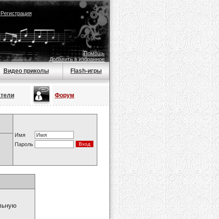
|
Регистрация
Помощь
Добавить в избранное
Видео приколы
Flash-игры
атели
Форум
Имя
Пароль
ильную