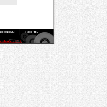
део приколы
Flash-игры