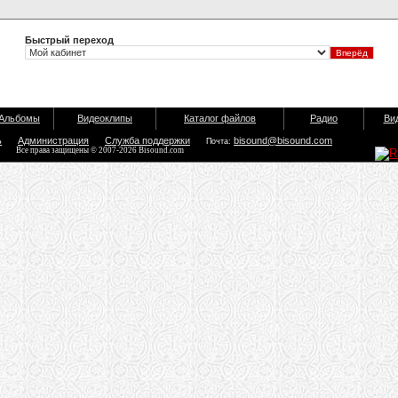
Быстрый переход
Альбомы
Видеоклипы
Каталог файлов
Радио
Ви
ь
Администрация
Служба поддержки
bisound@bisound.com
Почта:
Все права защищены © 2007-2026 Bisound.com