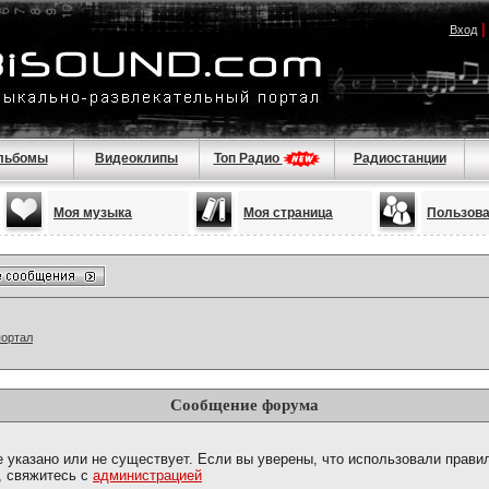
Вход
льбомы
Видеоклипы
Топ Радио
Радиостанции
Моя музыка
Моя страница
Пользов
портал
Сообщение форума
е указано или не существует. Если вы уверены, что использовали прав
, свяжитесь с
администрацией