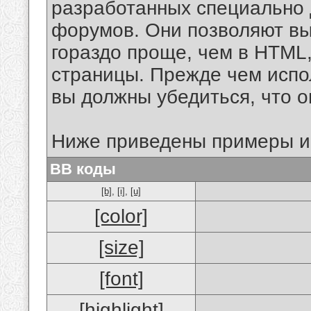
разработанных специально 
форумов. Они позволяют в
гораздо проще, чем в HTML
страницы. Прежде чем испо
вы должны убедиться, что 
Ниже приведены примеры и
BB коды
[b]
,
[i]
,
[u]
[color]
[size]
[font]
[highlight]