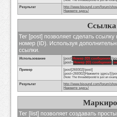
(Note: The threadid/postid is just an examp
Результат
http://www.bisound.com/forum/sho
Нажмите здесь!
Ссылка
Тег [post] позволяет сделать ссылку
номер (ID). Используя дополнитель
ссылки.
Использование
[post]
Номер (ID) сообщения
[/po
[post=
Номер (ID) сообщения
]
з
Пример
[post]269302[/post]
[post=269302]Нажмите здесь![/pos
(Note: The threadid/postid is just an examp
Результат
http://www.bisound.com/forum/sh
Нажмите здесь!
Маркиро
Тег [list] позволяет создавать прос