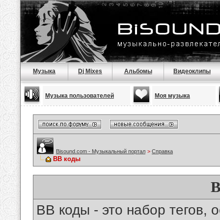
Музыка
Dj Mixes
Альбомы
Видеоклипы
Музыка пользователей
Моя музыка
Bisound.com - Музыкальный портал
>
Справка
BB коды
B
BB коды - это набор тегов,