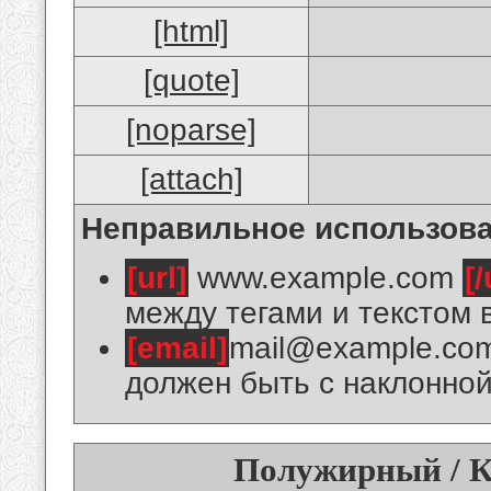
[html]
[quote]
[noparse]
[attach]
Неправильное использова
[url]
www.example.com
[/
между тегами и текстом 
[email]
mail@example.co
должен быть с наклонной
Полужирный / К