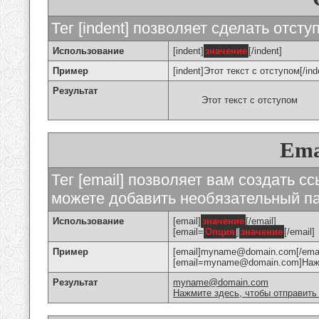
Тег [indent] позволяет сделать отступ
Использование
[indent]
значение
[/indent]
Пример
[indent]Этот текст с отступом[/ind
Результат
Этот текст с отступом
Ema
Тег [email] позволяет вам создать с
можете добавить необязательный па
Использование
[email]
значение
[/email]
[email=
Опция
]
значение
[/email]
Пример
[email]myname@domain.com[/emai
[email=myname@domain.com]Нажми
Результат
myname@domain.com
Нажмите здесь, чтобы отправить