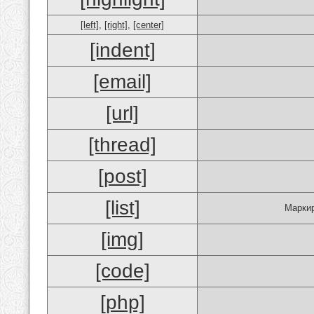
[left]
,
[right]
,
[center]
[indent]
[email]
[url]
[thread]
[post]
[list]
Маркир
[img]
[code]
[php]