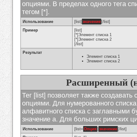
опциями. В пределах одного тега с
тегом [*].
Использование
[list]
значение
[/list]
Пример
[list]
[*]Элемент списка 1
[*]Элемент списка 2
[/list]
Результат
Элемент списка 1
Элемент списка 2
Расширенный (
Тег [list] позволяет также создават
опциями. Для нумерованного списка
алфавитного списка с заглавными бу
значение а. Для больших римских циф
Использование
[list=
Опция
]
значение
[/list]