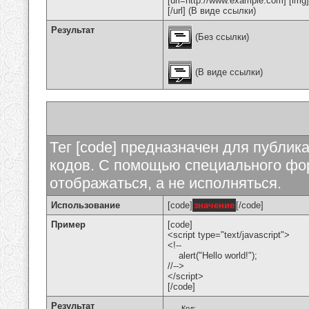
[url=http://www.example.com] [img
[/url] (В виде ссылки)
Результат
(Без ссылки)
(В виде ссылки)
Тег [code] предназначен для публи
кодов. С помощью специального фор
отображаться, а не исполняться.
Использование
[code]
значение
[/code]
Пример
[code]
<script type="text/javascript">
<!--
alert("Hello world!");
//-->
</script>
[/code]
Результат
Код: