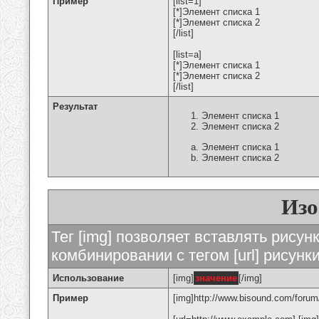
Пример
[list=1]
[*]Элемент списка 1
[*]Элемент списка 2
[/list]
[list=a]
[*]Элемент списка 1
[*]Элемент списка 2
[/list]
Результат
Элемент списка 1
Элемент списка 2
Элемент списка 1
Элемент списка 2
Изо
Тег [img] позволяет вставлять рису
комбинировании с тегом [url] рисунк
Использование
[img]
значение
[/img]
Пример
[img]http://www.bisound.com/forum