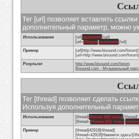
Ссыл
Тег [url] позволяет вставлять ссылк
дополнительный параметр, можно ук
Использование
[url]
значение
[/url]
[url=
Опция
]
значение
[/url]
Пример
[url]http://www.bisound.com/forum[/
[url=http://www.bisound.com/foru
Результат
http://www.bisound.com/forum
Bisound.com - Музыкальный порт
Ссыл
Тег [thread] позволяет сделать ссылк
Используя дополнительный параметр
Использование
[thread]
Номер (ID) темы
[/thread]
[thread=
Номер (ID) темы
]
значе
Пример
[thread]42918[/thread]
[thread=42918]Нажмите здесь![/th