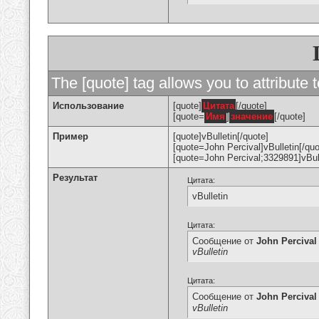
The [quote] tag allows you to attribute 
Использование
[quote]
Цитата
[/quote]
[quote=
Имя
]
значение
[/quote]
Пример
[quote]vBulletin[/quote]
[quote=John Percival]vBulletin[/quo
[quote=John Percival;3329891]vBull
Результат
Цитата:
vBulletin
Цитата:
Сообщение от
John Percival
vBulletin
Цитата:
Сообщение от
John Percival
vBulletin