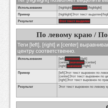
Использование
[highlight]
значение
[/highlight]
Пример
[highlight]Этот текст выделен[/high
Результат
Этот текст выделен
По левому краю / По
Теги [left], [right] и [center] вырав
центру соответственно.
Использование
[left]
значение
[/left]
[center]
значение
[/center]
[right]
значение
[/right]
Пример
[left]Этот текст выровнен по левом
[center]Этот текст выровнен по це
[right]Этот текст выровнен по пра
Результат
Этот текст выровнен по левому 