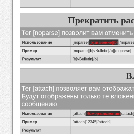
Прекратить ра
Тег [noparse] позволит вам отменить
Использование
[noparse]
[b]значение[/b]
[/nopars
Пример
[noparse][b]vBulletin[/b][/noparse]
Результат
[b]vBulletin[/b]
В
Тег [attach] позволяет вам отображ
Будут отображены только те вложе
сообщению.
Использование
[attach]
Номер вложения
[/attach
Пример
[attach]12345[/attach]
Результат