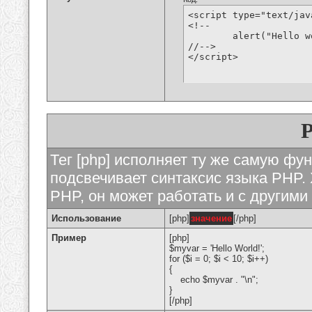
<script type="text/jav
<!--

	alert("Hello world!");

//-->

</script>
Тег [php] исполняет ту же самую функ
подсвечивает синтаксис языка PHP. 
PHP, он может работать и с другими
Использование
[php]
значение
[/php]
Пример
[php]
$myvar = 'Hello World!';
for ($
i = 0; $i < 10; $i++)
{
echo $myvar . "\n";
}
[/php]