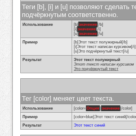
Теги [b], [i] и [u] позволяют сделат
подчёркнутым соответственно.
Использование
[b]
значение
[/b]
[i]
значение
[/i]
[u]
значение
[/u]
Пример
[b]Этот текст полужирный[/b]
[i]Этот текст написан курсивом[/i]
[u]Это подчёркнутый текст[/u]
Результат
Этот текст полужирный
Этот текст написан курсивом
Это подчёркнутый текст
Тег [color] меняет цвет текста.
Использование
[color=
Опция
]
значение
[/color]
Пример
[color=blue]Этот текст синий[/colo
Результат
Этот текст синий