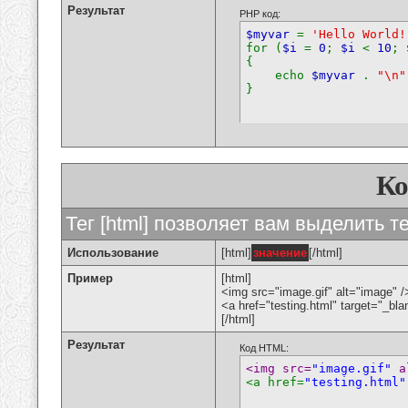
Результат
PHP код:
$myvar
=
'Hello World!
for (
$i
=
0
;
$i
<
10
;
{
echo
$myvar
.
"\n"
}
К
Тег [html] позволяет вам выделить 
Использование
[html]
значение
[/html]
Пример
[html]
<img src="image.gif" alt="image" /
<a href="testing.html" target="_bl
[/html]
Результат
Код HTML:
<img src=
"image.gif"
 a
<a href=
"testing.html"