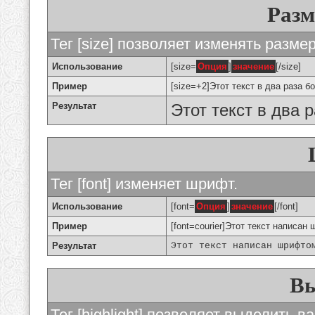
Разм
Тег [size] позволяет изменять разме
Использование
[size=
Опция
]
значение
[/size]
Пример
[size=+2]Этот текст в два раза б
Результат
Этот текст в два 
Тег [font] изменяет шрифт.
Использование
[font=
Опция
]
значение
[/font]
Пример
[font=courier]Этот текст написан 
Результат
Этот текст написан шрифто
Вы
Тег [highlight] позволяет выделить ва