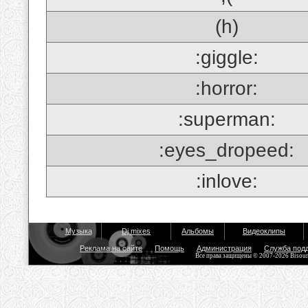
(h)
:giggle:
:horror:
:superman:
:eyes_dropeed:
:inlove:
Музыка
Dj mixes
Альбомы
Видеоклипы
Реклама на сайте
Помощь
Администрация
Служба под
Все права защищены © 2007-2026 Bisou