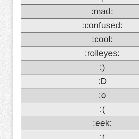
:mad:
:confused:
:cool:
:rolleyes:
;)
:D
:o
:(
:eek:
;(