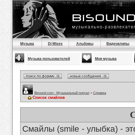
Музыка
Dj Mixes
Альбомы
Видеоклипы
Музыка пользователей
Моя музыка
Bisound.com - Музыкальный портал
>
Справка
Список смайлов
Смайлы (smile - улыбка) - 