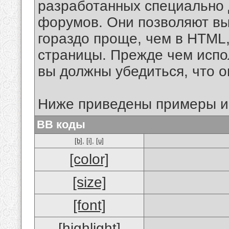
разработанных специально 
форумов. Они позволяют в
гораздо проще, чем в HTML
страницы. Прежде чем испо
вы должны убедиться, что 
Ниже приведены примеры и
BB коды
[b]
,
[i]
,
[u]
[color]
[size]
[font]
[highlight]