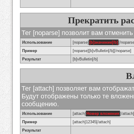
Прекратить ра
Тег [noparse] позволит вам отменить
Использование
[noparse]
[b]значение[/b]
[/nopars
Пример
[noparse][b]vBulletin[/b][/noparse]
Результат
[b]vBulletin[/b]
В
Тег [attach] позволяет вам отображ
Будут отображены только те вложе
сообщению.
Использование
[attach]
Номер вложения
[/attach
Пример
[attach]12345[/attach]
Результат