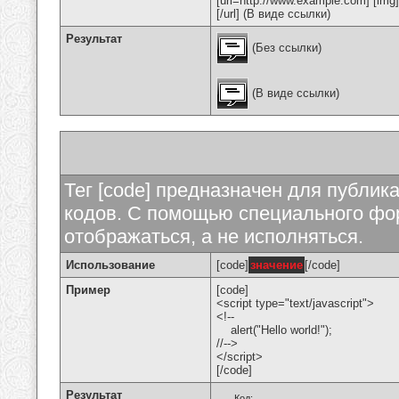
[url=http://www.example.com] [img
[/url] (В виде ссылки)
Результат
(Без ссылки)
(В виде ссылки)
Тег [code] предназначен для публи
кодов. С помощью специального фор
отображаться, а не исполняться.
Использование
[code]
значение
[/code]
Пример
[code]
<script type="text/javascript">
<!--
alert("Hello world!");
//-->
</script>
[/code]
Результат
Код: