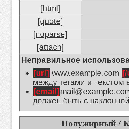
[html]
[quote]
[noparse]
[attach]
Неправильное использова
[url]
www.example.com
[/
между тегами и текстом 
[email]
mail@example.co
должен быть с наклонной
Полужирный / К