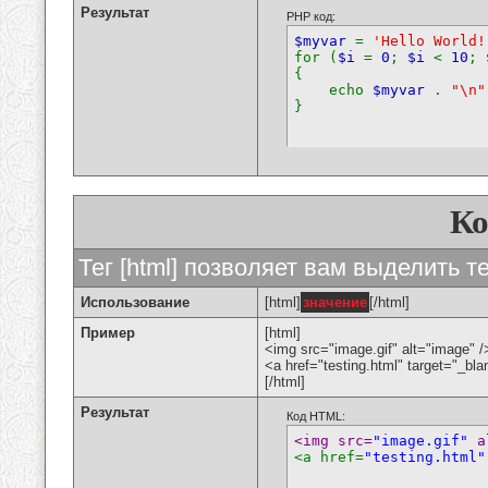
Результат
PHP код:
$myvar
=
'Hello World!
for (
$i
=
0
;
$i
<
10
;
{
echo
$myvar
.
"\n"
}
К
Тег [html] позволяет вам выделить 
Использование
[html]
значение
[/html]
Пример
[html]
<img src="image.gif" alt="image" /
<a href="testing.html" target="_bl
[/html]
Результат
Код HTML:
<img src=
"image.gif"
 a
<a href=
"testing.html"