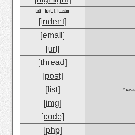
[left]
,
[right]
,
[center]
[indent]
[email]
[url]
[thread]
[post]
[list]
Маркир
[img]
[code]
[php]