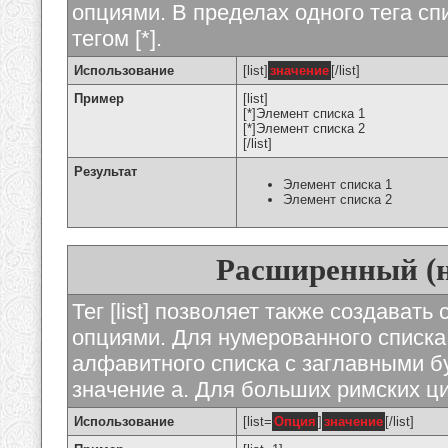
опциями. В пределах одного тега с
тегом [*].
Использование
[list]
значение
[/list]
Пример
[list]
[*]Элемент списка 1
[*]Элемент списка 2
[/list]
Результат
Элемент списка 1
Элемент списка 2
Расширенный (
Тег [list] позволяет также создават
опциями. Для нумерованного списка
алфавитного списка с заглавными бу
значение а. Для больших римских циф
Использование
[list=
Опция
]
значение
[/list]