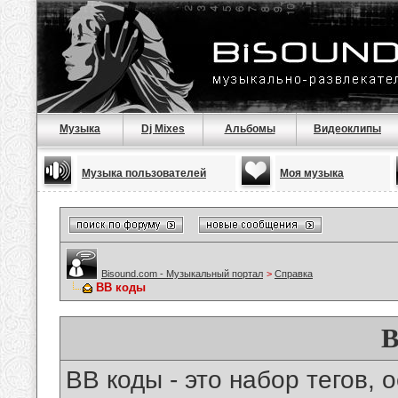
Музыка
Dj Mixes
Альбомы
Видеоклипы
Музыка пользователей
Моя музыка
Bisound.com - Музыкальный портал
>
Справка
BB коды
B
BB коды - это набор тегов,