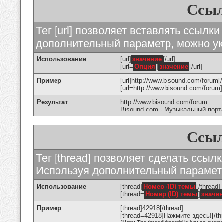
Ссыл
Тег [url] позволяет вставлять ссылк
дополнительный параметр, можно ук
Использование
[url]
значение
[/url]
[url=
Опция
]
значение
[/url]
Пример
[url]http://www.bisound.com/forum[/
[url=http://www.bisound.com/foru
Результат
http://www.bisound.com/forum
Bisound.com - Музыкальный порт
Ссыл
Тег [thread] позволяет сделать ссылк
Используя дополнительный параметр
Использование
[thread]
Номер (ID) темы
[/thread]
[thread=
Номер (ID) темы
]
значе
Пример
[thread]42918[/thread]
[thread=42918]Нажмите здесь![/th