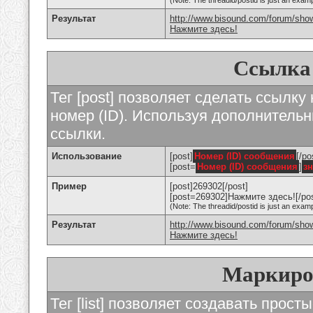
(Note: The threadid/postid is just an examp
Результат
http://www.bisound.com/forum/sho
Нажмите здесь!
Ссылка
Тег [post] позволяет сделать ссылку
номер (ID). Используя дополнитель
ссылки.
Использование
[post]
Номер (ID) сообщения
[/po
[post=
Номер (ID) сообщения
]
з
Пример
[post]269302[/post]
[post=269302]Нажмите здесь![/pos
(Note: The threadid/postid is just an examp
Результат
http://www.bisound.com/forum/sh
Нажмите здесь!
Маркиро
Тег [list] позволяет создавать прос