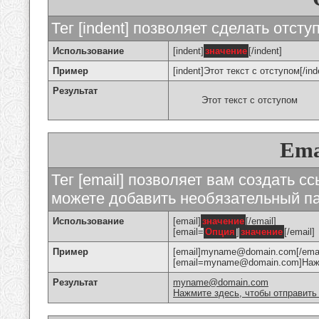
Тег [indent] позволяет сделать отступ
Использование
[indent]
значение
[/indent]
Пример
[indent]Этот текст с отступом[/ind
Результат
Этот текст с отступом
Ema
Тег [email] позволяет вам создать с
можете добавить необязательный па
Использование
[email]
значение
[/email]
[email=
Опция
]
значение
[/email]
Пример
[email]myname@domain.com[/emai
[email=myname@domain.com]Нажми
Результат
myname@domain.com
Нажмите здесь, чтобы отправить