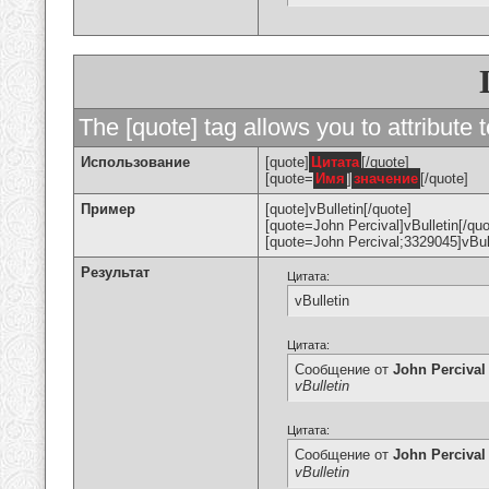
The [quote] tag allows you to attribute 
Использование
[quote]
Цитата
[/quote]
[quote=
Имя
]
значение
[/quote]
Пример
[quote]vBulletin[/quote]
[quote=John Percival]vBulletin[/quo
[quote=John Percival;3329045]vBull
Результат
Цитата:
vBulletin
Цитата:
Сообщение от
John Percival
vBulletin
Цитата:
Сообщение от
John Percival
vBulletin