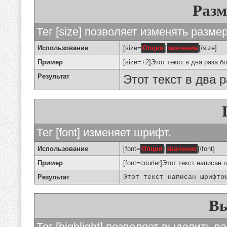
Разм
Тег [size] позволяет изменять разме
Использование
[size=
Опция
]
значение
[/size]
Пример
[size=+2]Этот текст в два раза б
Результат
Этот текст в два 
Тег [font] изменяет шрифт.
Использование
[font=
Опция
]
значение
[/font]
Пример
[font=courier]Этот текст написан 
Результат
Этот текст написан шрифто
Вы
Тег [highlight] позволяет выделить ва