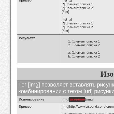
Пример
[list=1]
[*]Элемент списка 1
[*]Элемент списка 2
[/list]
[list=a]
[*]Элемент списка 1
[*]Элемент списка 2
[/list]
Результат
Элемент списка 1
Элемент списка 2
Элемент списка 1
Элемент списка 2
Изо
Тег [img] позволяет вставлять рису
комбинировании с тегом [url] рисунк
Использование
[img]
значение
[/img]
Пример
[img]http://www.bisound.com/forum