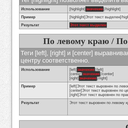
Использование
[highlight]
значение
[/highlight]
Пример
[highlight]Этот текст выделен[/high
Результат
Этот текст выделен
По левому краю / По
Теги [left], [right] и [center] вырав
центру соответственно.
Использование
[left]
значение
[/left]
[center]
значение
[/center]
[right]
значение
[/right]
Пример
[left]Этот текст выровнен по левом
[center]Этот текст выровнен по це
[right]Этот текст выровнен по пра
Результат
Этот текст выровнен по левому 