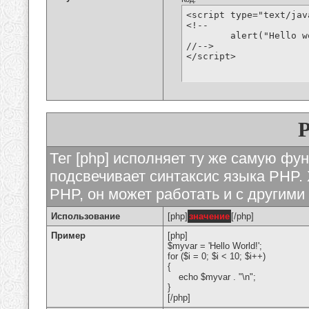
<script type="text/jav
<!--

	alert("Hello world!");

//-->

</script>
Тег [php] исполняет ту же самую функ
подсвечивает синтаксис языка PHP. 
PHP, он может работать и с другими
Использование
[php]
значение
[/php]
Пример
[php]
$myvar = 'Hello World!';
for ($
i = 0; $i < 10; $i++)
{
echo $myvar . "\n";
}
[/php]