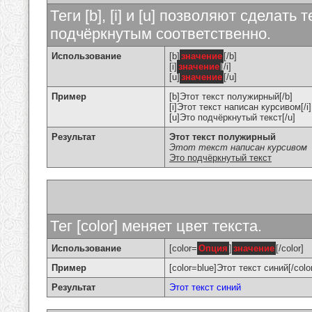
Теги [b], [i] и [u] позволяют сделат
подчёркнутым соответственно.
Использование
[b]
значение
[/b]
[i]
значение
[/i]
[u]
значение
[/u]
Пример
[b]Этот текст полужирный[/b]
[i]Этот текст написан курсивом[/i]
[u]Это подчёркнутый текст[/u]
Результат
Этот текст полужирный
Этот текст написан курсивом
Это подчёркнутый текст
Тег [color] меняет цвет текста.
Использование
[color=
Опция
]
значение
[/color]
Пример
[color=blue]Этот текст синий[/colo
Результат
Этот текст синий