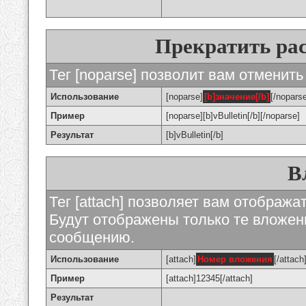
Прекратить ра
Тег [noparse] позволит вам отменить
Использование
[noparse]
[b]значение[/b]
[/nopars
Пример
[noparse][b]vBulletin[/b][/noparse]
Результат
[b]vBulletin[/b]
В
Тег [attach] позволяет вам отображ
Будут отображены только те вложе
сообщению.
Использование
[attach]
Номер вложения
[/attach
Пример
[attach]12345[/attach]
Результат