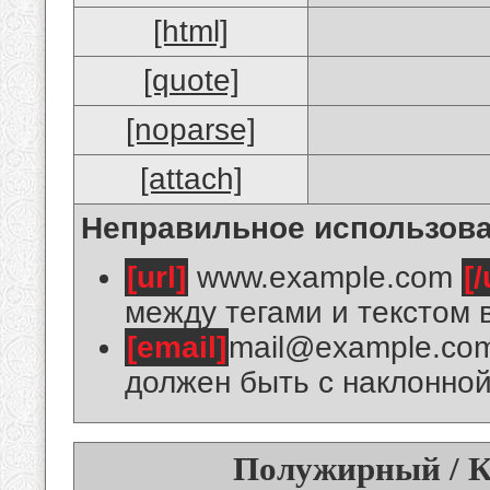
[html]
[quote]
[noparse]
[attach]
Неправильное использова
[url]
www.example.com
[/
между тегами и текстом 
[email]
mail@example.co
должен быть с наклонной
Полужирный / К