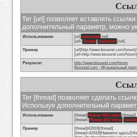
Ссыл
Тег [url] позволяет вставлять ссылк
дополнительный параметр, можно ук
Использование
[url]
значение
[/url]
[url=
Опция
]
значение
[/url]
Пример
[url]http://www.bisound.com/forum[/
[url=http://www.bisound.com/foru
Результат
http://www.bisound.com/forum
Bisound.com - Музыкальный порт
Ссыл
Тег [thread] позволяет сделать ссылк
Используя дополнительный параметр
Использование
[thread]
Номер (ID) темы
[/thread]
[thread=
Номер (ID) темы
]
значе
Пример
[thread]42918[/thread]
[thread=42918]Нажмите здесь![/th