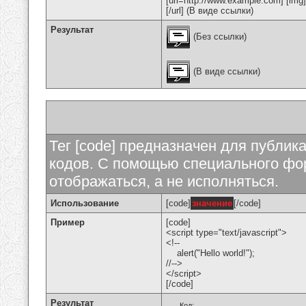
[url=http://www.example.com] [img
[/url] (В виде ссылки)
Результат
(Без ссылки)
(В виде ссылки)
Тег [code] предназначен для публи
кодов. С помощью специального фор
отображаться, а не исполняться.
Использование
[code]
значение
[/code]
Пример
[code]
<script type="text/javascript">
<!--
alert("Hello world!");
//-->
</script>
[/code]
Результат
Код: