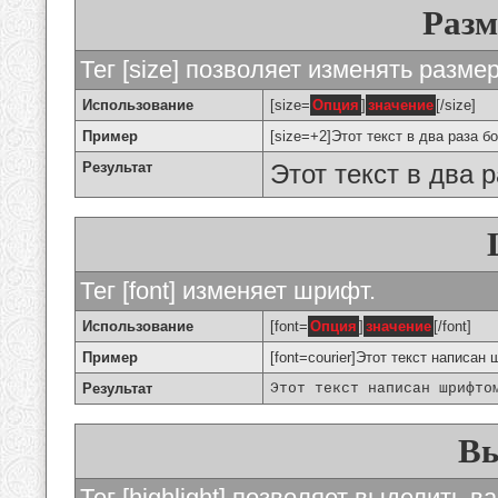
Разм
Тег [size] позволяет изменять разме
Использование
[size=
Опция
]
значение
[/size]
Пример
[size=+2]Этот текст в два раза б
Результат
Этот текст в два 
Тег [font] изменяет шрифт.
Использование
[font=
Опция
]
значение
[/font]
Пример
[font=courier]Этот текст написан 
Результат
Этот текст написан шрифто
Вы
Тег [highlight] позволяет выделить ва