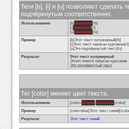
Теги [b], [i] и [u] позволяют сделат
подчёркнутым соответственно.
Использование
[b]
значение
[/b]
[i]
значение
[/i]
[u]
значение
[/u]
Пример
[b]Этот текст полужирный[/b]
[i]Этот текст написан курсивом[/i]
[u]Это подчёркнутый текст[/u]
Результат
Этот текст полужирный
Этот текст написан курсивом
Это подчёркнутый текст
Тег [color] меняет цвет текста.
Использование
[color=
Опция
]
значение
[/color]
Пример
[color=blue]Этот текст синий[/colo
Результат
Этот текст синий