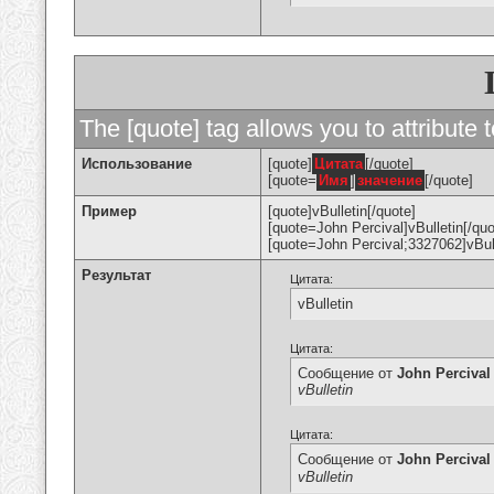
The [quote] tag allows you to attribute 
Использование
[quote]
Цитата
[/quote]
[quote=
Имя
]
значение
[/quote]
Пример
[quote]vBulletin[/quote]
[quote=John Percival]vBulletin[/quo
[quote=John Percival;3327062]vBull
Результат
Цитата:
vBulletin
Цитата:
Сообщение от
John Percival
vBulletin
Цитата:
Сообщение от
John Percival
vBulletin