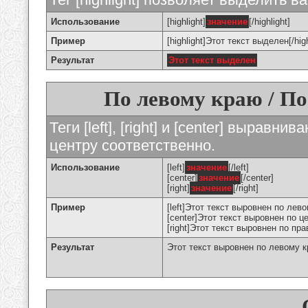
Использование
[highlight]
значение
[/highlight]
Пример
[highlight]Этот текст выделен[/high
Результат
Этот текст выделен
По левому краю / По
Теги [left], [right] и [center] вырав
центру соответственно.
Использование
[left]
значение
[/left]
[center]
значение
[/center]
[right]
значение
[/right]
Пример
[left]Этот текст выровнен по левом
[center]Этот текст выровнен по це
[right]Этот текст выровнен по пра
Результат
Этот текст выровнен по левому 