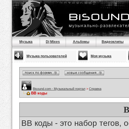
Музыка
Dj Mixes
Альбомы
Видеоклипы
Музыка пользователей
Моя музыка
Bisound.com - Музыкальный портал
>
Справка
BB коды
B
BB коды - это набор тегов,