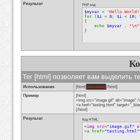
Результат
PHP код:
$myvar
=
'Hello World!
for (
$i
=
0
;
$i
<
10
;
{
echo
$myvar
.
"\n"
}
К
Тег [html] позволяет вам выделить 
Использование
[html]
значение
[/html]
Пример
[html]
<img src="image.gif" alt="image" /
<a href="testing.html" target="_bl
[/html]
Результат
Код HTML:
<img src=
"image.gif"
 a
<a href=
"testing.html"