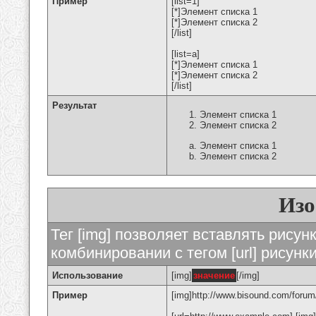
Пример
[list=1]
[*]Элемент списка 1
[*]Элемент списка 2
[/list]
[list=a]
[*]Элемент списка 1
[*]Элемент списка 2
[/list]
Результат
Элемент списка 1
Элемент списка 2
Элемент списка 1
Элемент списка 2
Изо
Тег [img] позволяет вставлять рису
комбинировании с тегом [url] рисунк
Использование
[img]
значение
[/img]
Пример
[img]http://www.bisound.com/forum