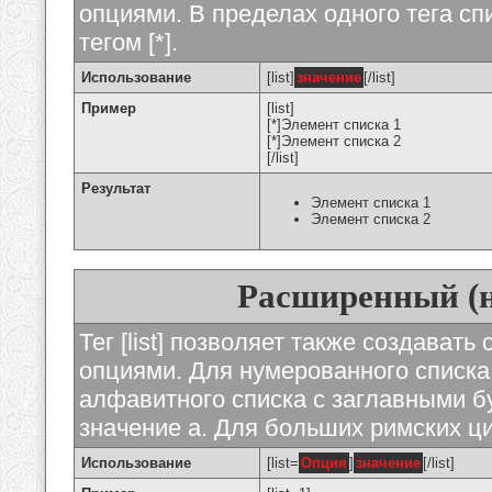
опциями. В пределах одного тега с
тегом [*].
Использование
[list]
значение
[/list]
Пример
[list]
[*]Элемент списка 1
[*]Элемент списка 2
[/list]
Результат
Элемент списка 1
Элемент списка 2
Расширенный (
Тег [list] позволяет также создават
опциями. Для нумерованного списка
алфавитного списка с заглавными бу
значение а. Для больших римских циф
Использование
[list=
Опция
]
значение
[/list]