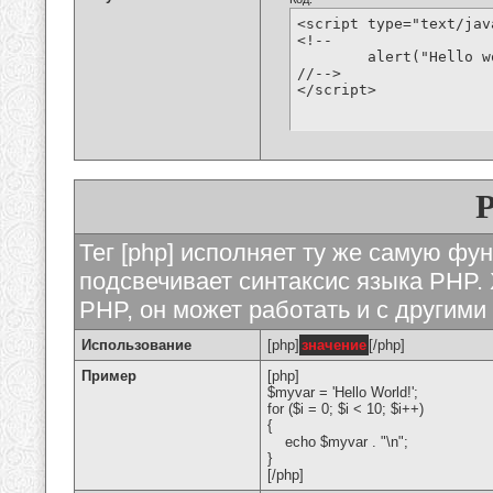
<script type="text/jav
<!--

	alert("Hello world!");

//-->

</script>
Тег [php] исполняет ту же самую функ
подсвечивает синтаксис языка PHP. 
PHP, он может работать и с другими
Использование
[php]
значение
[/php]
Пример
[php]
$myvar = 'Hello World!';
for ($
i = 0; $i < 10; $i++)
{
echo $myvar . "\n";
}
[/php]