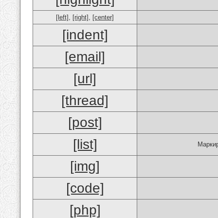
[left]
,
[right]
,
[center]
[indent]
[email]
[url]
[thread]
[post]
[list]
Маркир
[img]
[code]
[php]