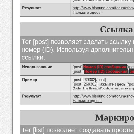
(Note: The threadid/postid is just an examp
Результат
http://www.bisound.com/forum/sho
Нажмите здесь!
Ссылка
Тег [post] позволяет сделать ссылку
номер (ID). Используя дополнитель
ссылки.
Использование
[post]
Номер (ID) сообщения
[/po
[post=
Номер (ID) сообщения
]
з
Пример
[post]269302[/post]
[post=269302]Нажмите здесь![/pos
(Note: The threadid/postid is just an examp
Результат
http://www.bisound.com/forum/sh
Нажмите здесь!
Маркиро
Тег [list] позволяет создавать прос