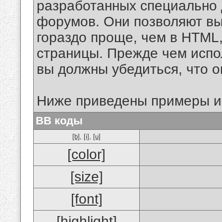
разработанных специально 
форумов. Они позволяют в
гораздо проще, чем в HTML
страницы. Прежде чем испо
вы должны убедиться, что 
Ниже приведены примеры и
BB коды
[b]
,
[i]
,
[u]
[color]
[size]
[font]
[highlight]