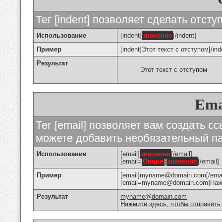
Тег [indent] позволяет сделать отступ
Использование
[indent]
значение
[/indent]
Пример
[indent]Этот текст с отступом[/ind
Результат
Этот текст с отступом
Ema
Тег [email] позволяет вам создать с
можете добавить необязательный па
Использование
[email]
значение
[/email]
[email=
Опция
]
значение
[/email]
Пример
[email]myname@domain.com[/emai
[email=myname@domain.com]Нажми
Результат
myname@domain.com
Нажмите здесь, чтобы отправить