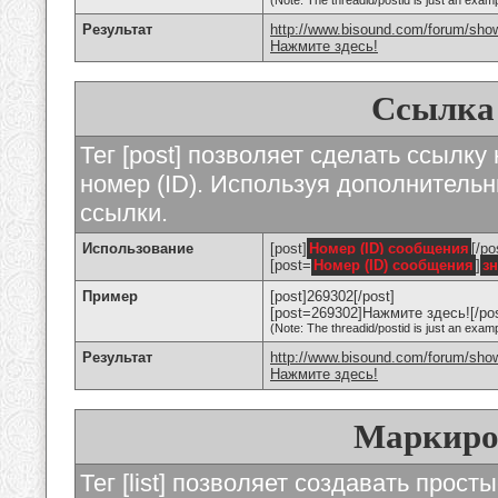
(Note: The threadid/postid is just an examp
Результат
http://www.bisound.com/forum/sho
Нажмите здесь!
Ссылка
Тег [post] позволяет сделать ссылку
номер (ID). Используя дополнитель
ссылки.
Использование
[post]
Номер (ID) сообщения
[/po
[post=
Номер (ID) сообщения
]
з
Пример
[post]269302[/post]
[post=269302]Нажмите здесь![/pos
(Note: The threadid/postid is just an examp
Результат
http://www.bisound.com/forum/sh
Нажмите здесь!
Маркиро
Тег [list] позволяет создавать прос