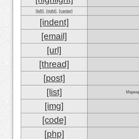
[left]
,
[right]
,
[center]
[indent]
[email]
[url]
[thread]
[post]
[list]
Маркир
[img]
[code]
[php]