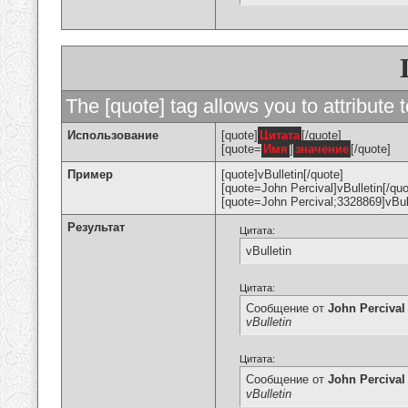
The [quote] tag allows you to attribute 
Использование
[quote]
Цитата
[/quote]
[quote=
Имя
]
значение
[/quote]
Пример
[quote]vBulletin[/quote]
[quote=John Percival]vBulletin[/quo
[quote=John Percival;3328869]vBull
Результат
Цитата:
vBulletin
Цитата:
Сообщение от
John Percival
vBulletin
Цитата:
Сообщение от
John Percival
vBulletin