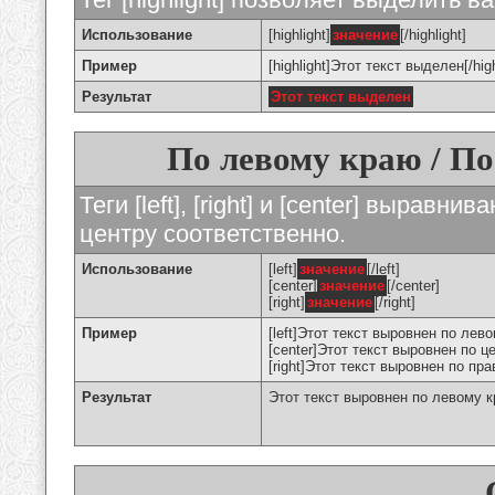
Использование
[highlight]
значение
[/highlight]
Пример
[highlight]Этот текст выделен[/high
Результат
Этот текст выделен
По левому краю / По
Теги [left], [right] и [center] вырав
центру соответственно.
Использование
[left]
значение
[/left]
[center]
значение
[/center]
[right]
значение
[/right]
Пример
[left]Этот текст выровнен по левом
[center]Этот текст выровнен по це
[right]Этот текст выровнен по пра
Результат
Этот текст выровнен по левому 