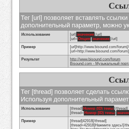
Ссыл
Тег [url] позволяет вставлять ссылк
дополнительный параметр, можно ук
Использование
[url]
значение
[/url]
[url=
Опция
]
значение
[/url]
Пример
[url]http://www.bisound.com/forum[/
[url=http://www.bisound.com/foru
Результат
http://www.bisound.com/forum
Bisound.com - Музыкальный порт
Ссыл
Тег [thread] позволяет сделать ссылк
Используя дополнительный параметр
Использование
[thread]
Номер (ID) темы
[/thread]
[thread=
Номер (ID) темы
]
значе
Пример
[thread]42918[/thread]
[thread=42918]Нажмите здесь![/th