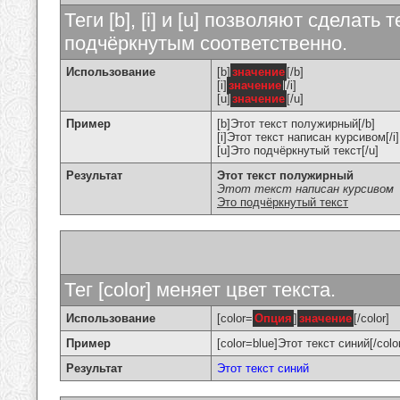
Теги [b], [i] и [u] позволяют сделат
подчёркнутым соответственно.
Использование
[b]
значение
[/b]
[i]
значение
[/i]
[u]
значение
[/u]
Пример
[b]Этот текст полужирный[/b]
[i]Этот текст написан курсивом[/i]
[u]Это подчёркнутый текст[/u]
Результат
Этот текст полужирный
Этот текст написан курсивом
Это подчёркнутый текст
Тег [color] меняет цвет текста.
Использование
[color=
Опция
]
значение
[/color]
Пример
[color=blue]Этот текст синий[/colo
Результат
Этот текст синий