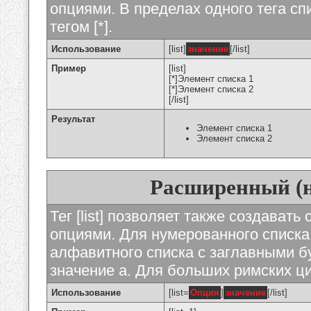
опциями. В пределах одного тега с
тегом [*].
Использование
[list]
значение
[/list]
Пример
[list]
[*]Элемент списка 1
[*]Элемент списка 2
[/list]
Результат
Элемент списка 1
Элемент списка 2
Расширенный (
Тег [list] позволяет также создават
опциями. Для нумерованного списка
алфавитного списка с заглавными бу
значение а. Для больших римских циф
Использование
[list=
Опция
]
значение
[/list]