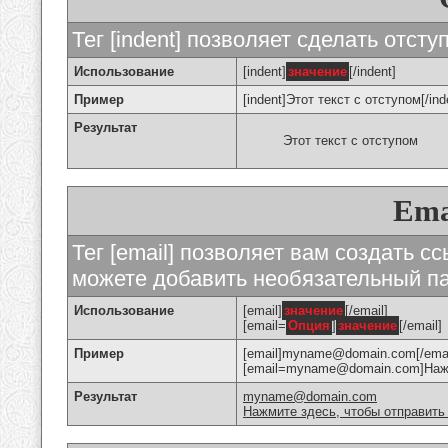
Тег [indent] позволяет сделать отступ
Использование
[indent]
значение
[/indent]
Пример
[indent]Этот текст с отступом[/ind
Результат
Этот текст с отступом
Ema
Тег [email] позволяет вам создать с
можете добавить необязательный па
Использование
[email]
значение
[/email]
[email=
Опция
]
значение
[/email]
Пример
[email]myname@domain.com[/emai
[email=myname@domain.com]Нажми
Результат
myname@domain.com
Нажмите здесь, чтобы отправить