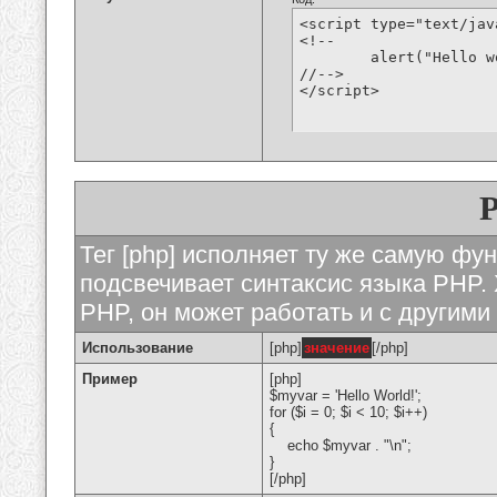
<script type="text/jav
<!--

	alert("Hello world!");

//-->

</script>
Тег [php] исполняет ту же самую функ
подсвечивает синтаксис языка PHP. 
PHP, он может работать и с другими
Использование
[php]
значение
[/php]
Пример
[php]
$myvar = 'Hello World!';
for ($
i = 0; $i < 10; $i++)
{
echo $myvar . "\n";
}
[/php]