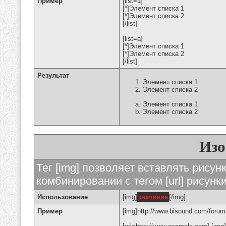
Пример
[list=1]
[*]Элемент списка 1
[*]Элемент списка 2
[/list]
[list=a]
[*]Элемент списка 1
[*]Элемент списка 2
[/list]
Результат
Элемент списка 1
Элемент списка 2
Элемент списка 1
Элемент списка 2
Изо
Тег [img] позволяет вставлять рису
комбинировании с тегом [url] рисунк
Использование
[img]
значение
[/img]
Пример
[img]http://www.bisound.com/forum