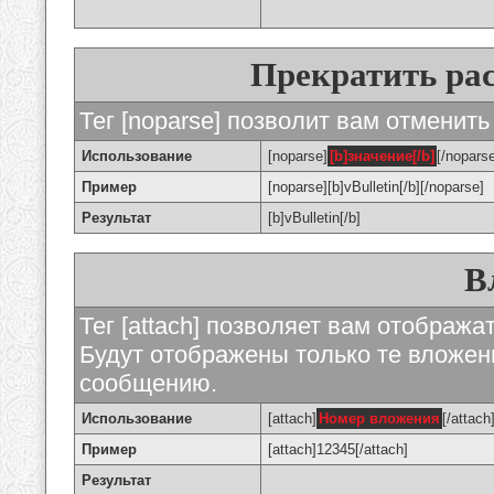
Прекратить ра
Тег [noparse] позволит вам отменить
Использование
[noparse]
[b]значение[/b]
[/nopars
Пример
[noparse][b]vBulletin[/b][/noparse]
Результат
[b]vBulletin[/b]
В
Тег [attach] позволяет вам отображ
Будут отображены только те вложе
сообщению.
Использование
[attach]
Номер вложения
[/attach
Пример
[attach]12345[/attach]
Результат