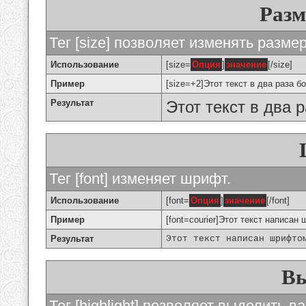
Разм
Тег [size] позволяет изменять разме
Использование
[size=
Опция
]
значение
[/size]
Пример
[size=+2]Этот текст в два раза б
Результат
Этот текст в два 
Тег [font] изменяет шрифт.
Использование
[font=
Опция
]
значение
[/font]
Пример
[font=courier]Этот текст написан 
Результат
Этот текст написан шрифто
Вы
Тег [highlight] позволяет выделить ва