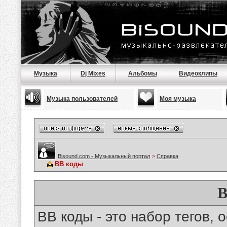
Музыка
Dj Mixes
Альбомы
Видеоклипы
Музыка пользователей
Моя музыка
Bisound.com - Музыкальный портал
>
Справка
BB коды
B
BB коды - это набор тегов,