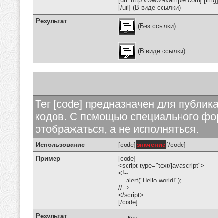
[url=http://www.example.com] [img
[/url] (В виде ссылки)
Результат
(Без ссылки)
(В виде ссылки)
Тег [code] предназначен для публи
кодов. С помощью специального фор
отображаться, а не исполняться.
Использование
[code]
значение
[/code]
Пример
[code]
<script type="text/javascript">
<!--
alert("Hello world!");
//-->
</script>
[/code]
Результат
Код: