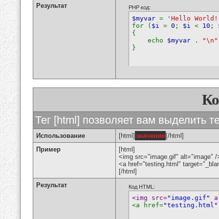
Результат
PHP код:
$myvar
=
'Hello World!
for (
$i
=
0
;
$i
<
10
;
{
echo
$myvar
.
"\n"
}
К
Тег [html] позволяет вам выделить 
Использование
[html]
значение
[/html]
Пример
[html]
<img src="image.gif" alt="image" /
<a href="testing.html" target="_bl
[/html]
Результат
Код HTML:
<img src=
"image.gif"
 a
<a href=
"testing.html"