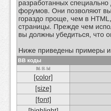
разработанных специально 
форумов. Они позволяют в
гораздо проще, чем в HTML
страницы. Прежде чем испо
вы должны убедиться, что 
Ниже приведены примеры и
BB коды
[b]
,
[i]
,
[u]
[color]
[size]
[font]
[highlight]