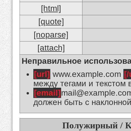
[html]
[quote]
[noparse]
[attach]
Неправильное использова
[url]
www.example.com
[/
между тегами и текстом 
[email]
mail@example.co
должен быть с наклонной
Полужирный / К