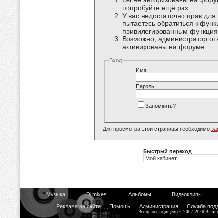
Вы не авторизованы на форум
попробуйте ещё раз.
У вас недостаточно прав для
пытаетесь обратиться к функ
привилегированным функция
Возможно, администратор отк
активированы на форуме.
Вход
Имя:
Пароль:
Запомнить?
Для просмотра этой страницы необходимо
за
Быстрый переход
Музыка
Dj mixes
Альбомы
Видеоклипы
Реклама на сайте
Помощь
Администрация
Служба под
Все права защищены © 2007-2026 Bisou