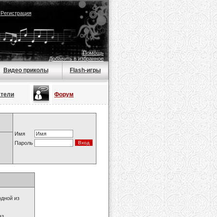
|
Регистрация
Помощь
Добавить в избранное
Видео приколы
Flash-игры
атели
Форум
Имя
Пароль
одной из
з.