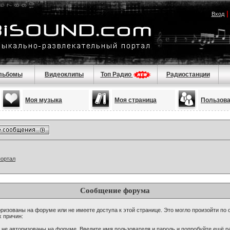
Вход
льбомы
Видеоклипы
Топ Радио
Радиостанции
Моя музыка
Моя страница
Пользов
портал
Сообщение форума
ризованы на форуме или не имеете доступа к этой странице. Это могло произойти по 
х причин:
 не авторизованы на форуме. Введите имя пользователя и пароль и попробуйте ещё ра