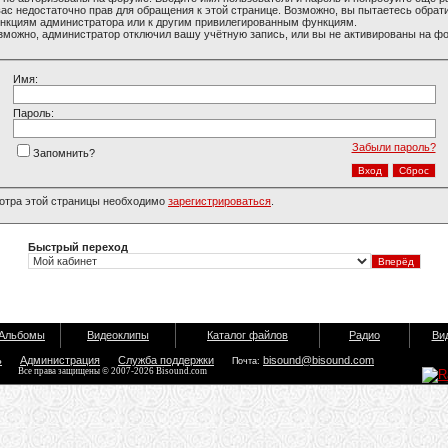
вас недостаточно прав для обращения к этой странице. Возможно, вы пытаетесь обрати
нкциям администратора или к другим привилегированным функциям.
зможно, администратор отключил вашу учётную запись, или вы не активированы на ф
Имя:
Пароль:
Забыли пароль?
Запомнить?
отра этой страницы необходимо
зарегистрироваться
.
Быстрый переход
Альбомы
Видеоклипы
Каталог файлов
Радио
Ви
ь
Администрация
Служба поддержки
bisound@bisound.com
Почта:
Все права защищены © 2007-2026 Bisound.com