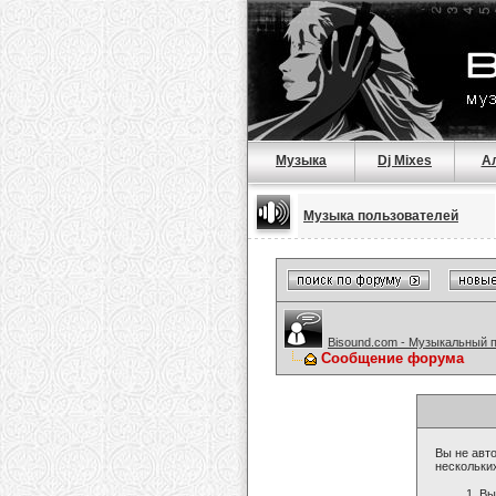
Музыка
Dj Mixes
А
Музыка пользователей
Bisound.com - Музыкальный 
Сообщение форума
Вы не авто
нескольки
Вы