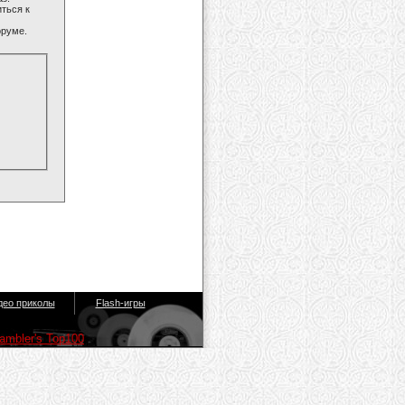
ться к
оруме.
део приколы
Flash-игры