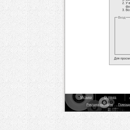
У 
фу
Во
Вход
Для просм
Музыка
Dj mixes
Реклама на сайте
Помощ