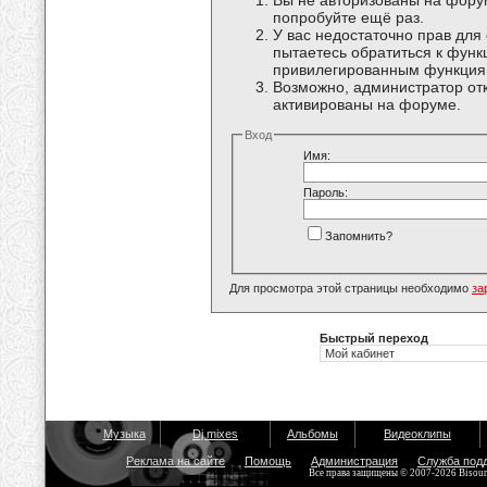
Вы не авторизованы на форум
попробуйте ещё раз.
У вас недостаточно прав для
пытаетесь обратиться к функ
привилегированным функция
Возможно, администратор отк
активированы на форуме.
Вход
Имя:
Пароль:
Запомнить?
Для просмотра этой страницы необходимо
за
Быстрый переход
Музыка
Dj mixes
Альбомы
Видеоклипы
Реклама на сайте
Помощь
Администрация
Служба под
Все права защищены © 2007-2026 Bisou