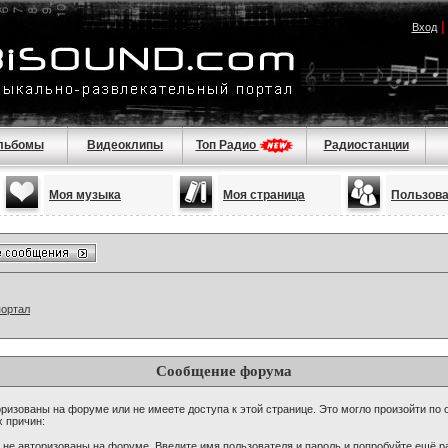
Вход
льбомы
Видеоклипы
Топ Радио
Радиостанции
Моя музыка
Моя страница
Пользов
портал
Сообщение форума
ризованы на форуме или не имеете доступа к этой странице. Это могло произойти по 
х причин:
 не авторизованы на форуме. Введите имя пользователя и пароль и попробуйте ещё ра