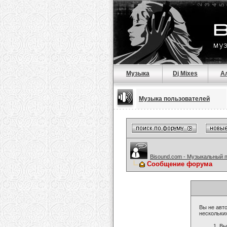
Музыка
Dj Mixes
А
Музыка пользователей
Bisound.com - Музыкальный 
Сообщение форума
Вы не авто
нескольки
Вы