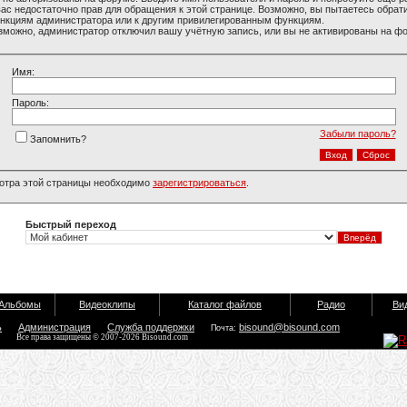
вас недостаточно прав для обращения к этой странице. Возможно, вы пытаетесь обрати
нкциям администратора или к другим привилегированным функциям.
зможно, администратор отключил вашу учётную запись, или вы не активированы на ф
Имя:
Пароль:
Забыли пароль?
Запомнить?
отра этой страницы необходимо
зарегистрироваться
.
Быстрый переход
Альбомы
Видеоклипы
Каталог файлов
Радио
Ви
ь
Администрация
Служба поддержки
bisound@bisound.com
Почта:
Все права защищены © 2007-2026 Bisound.com