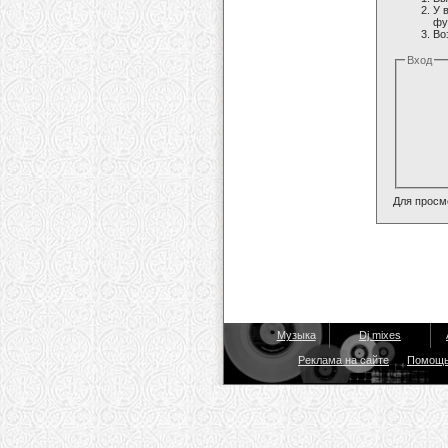
У 
фу
Во
Вход
Для просм
Музыка
Dj mixes
Реклама на сайте
Помощ