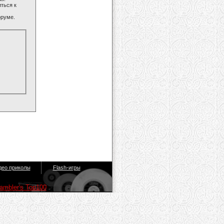
ться к
оруме.
део приколы
Flash-игры