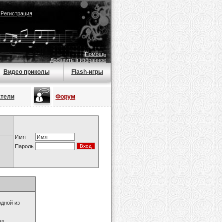
|
Регистрация
Помощь
Добавить в избранное
Видео приколы
Flash-игры
атели
Форум
Имя
Пароль
одной из
з.