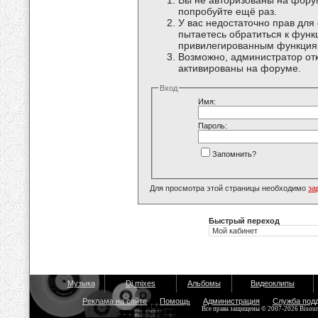
Вы не авторизованы на форум
попробуйте ещё раз.
У вас недостаточно прав для
пытаетесь обратиться к функ
привилегированным функция
Возможно, администратор отк
активированы на форуме.
Вход
Имя:
Пароль:
Запомнить?
Для просмотра этой страницы необходимо
за
Быстрый переход
Музыка
Dj mixes
Альбомы
Видеоклипы
Реклама на сайте
Помощь
Администрация
Служба под
Все права защищены © 2007-2026 Bisou