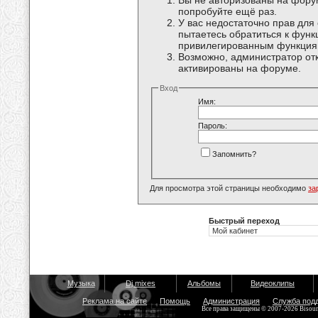
Вы не авторизованы на форум
попробуйте ещё раз.
У вас недостаточно прав для
пытаетесь обратиться к функ
привилегированным функция
Возможно, администратор отк
активированы на форуме.
Вход
Имя:
Пароль:
Запомнить?
Для просмотра этой страницы необходимо
за
Быстрый переход
Музыка
Dj mixes
Альбомы
Видеоклипы
Реклама на сайте
Помощь
Администрация
Служба под
Все права защищены © 2007-2026 Bisou