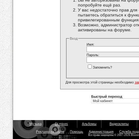
Вы не авторизованы на форум
попробуйте ещё раз.
У вас недостаточно прав для
пытаетесь обратиться к функ
привилегированным функция
Возможно, администратор отк
активированы на форуме.
Вход
Имя:
Пароль:
Запомнить?
Для просмотра этой страницы необходимо
за
Быстрый переход
Музыка
Dj mixes
Альбомы
Видеоклипы
Реклама на сайте
Помощь
Администрация
Служба под
Все права защищены © 2007-2026 Bisou