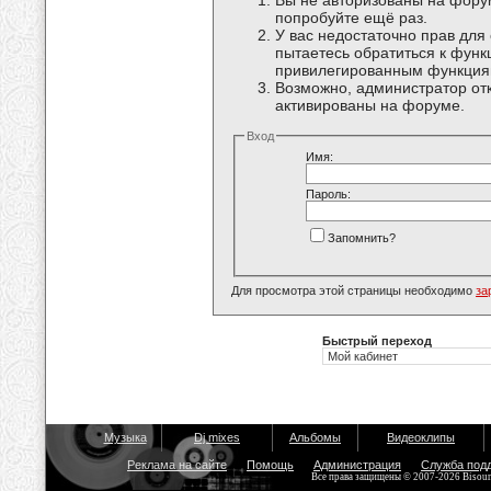
Вы не авторизованы на форум
попробуйте ещё раз.
У вас недостаточно прав для
пытаетесь обратиться к функ
привилегированным функция
Возможно, администратор отк
активированы на форуме.
Вход
Имя:
Пароль:
Запомнить?
Для просмотра этой страницы необходимо
за
Быстрый переход
Музыка
Dj mixes
Альбомы
Видеоклипы
Реклама на сайте
Помощь
Администрация
Служба под
Все права защищены © 2007-2026 Bisou