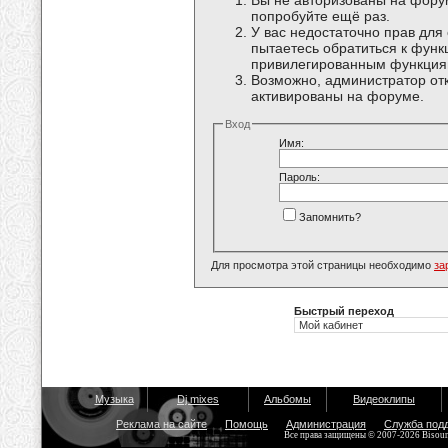
Вы не авторизованы на форум
попробуйте ещё раз.
У вас недостаточно прав для
пытаетесь обратиться к функ
привилегированным функция
Возможно, администратор отк
активированы на форуме.
Вход
Имя:
Пароль:
Запомнить?
Для просмотра этой страницы необходимо
за
Быстрый переход
Музыка
Dj mixes
Альбомы
Видеоклипы
Реклама на сайте
Помощь
Администрация
Служба под
Все права защищены © 2007-2026 Bisou