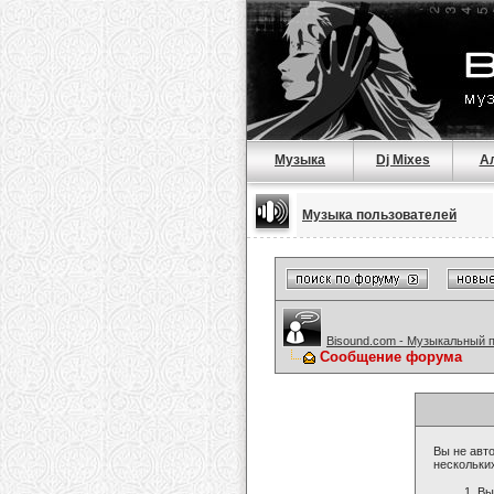
Музыка
Dj Mixes
А
Музыка пользователей
Bisound.com - Музыкальный 
Сообщение форума
Вы не авто
нескольки
Вы