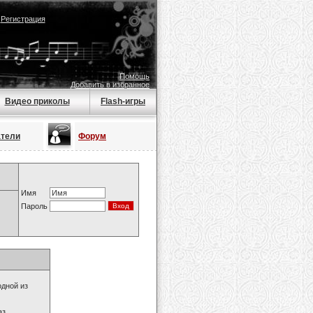
|
Регистрация
Помощь
Добавить в избранное
Видео приколы
Flash-игры
атели
Форум
Имя
Пароль
одной из
з.