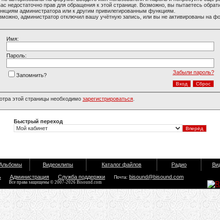
вас недостаточно прав для обращения к этой странице. Возможно, вы пытаетесь обрати
нкциям администратора или к другим привилегированным функциям.
зможно, администратор отключил вашу учётную запись, или вы не активированы на ф
Имя:
Пароль:
Забыли пароль?
Запомнить?
отра этой страницы необходимо
зарегистрироваться
.
Быстрый переход
Альбомы
Видеоклипы
Каталог файлов
Радио
Ви
ь
Администрация
Служба поддержки
bisound@bisound.com
Почта:
Все права защищены © 2007-2026 Bisound.com