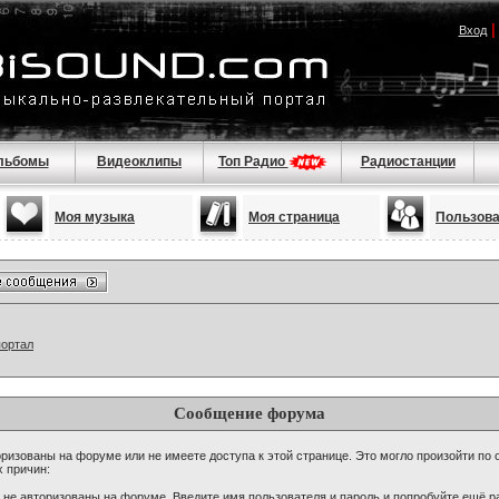
Вход
льбомы
Видеоклипы
Топ Радио
Радиостанции
Моя музыка
Моя страница
Пользов
портал
Сообщение форума
ризованы на форуме или не имеете доступа к этой странице. Это могло произойти по 
х причин:
 не авторизованы на форуме. Введите имя пользователя и пароль и попробуйте ещё ра