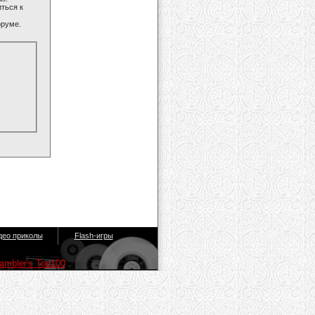
ться к
оруме.
део приколы
Flash-игры