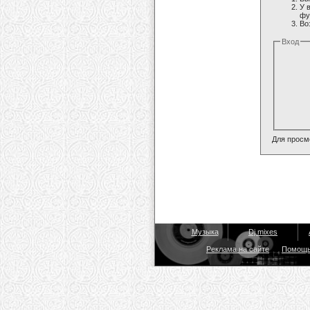
У 
фу
Во
Вход
Для просм
Музыка
Dj mixes
Реклама на сайте
Помощ