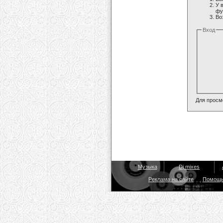
У 
фу
Во
Вход
Для просм
Музыка
Dj mixes
Реклама на сайте
Помощ