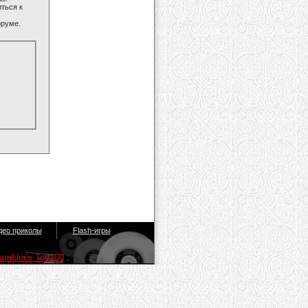
ться к
оруме.
део приколы
Flash-игры