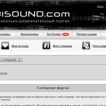
Вход
льбомы
Видеоклипы
Топ Радио
Радиостанции
Моя музыка
Моя страница
Пользов
портал
Сообщение форума
ризованы на форуме или не имеете доступа к этой странице. Это могло произойти по 
х причин:
 не авторизованы на форуме. Введите имя пользователя и пароль и попробуйте ещё ра