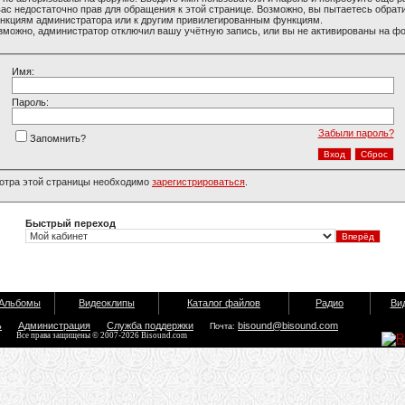
вас недостаточно прав для обращения к этой странице. Возможно, вы пытаетесь обрати
нкциям администратора или к другим привилегированным функциям.
зможно, администратор отключил вашу учётную запись, или вы не активированы на ф
Имя:
Пароль:
Забыли пароль?
Запомнить?
отра этой страницы необходимо
зарегистрироваться
.
Быстрый переход
Альбомы
Видеоклипы
Каталог файлов
Радио
Ви
ь
Администрация
Служба поддержки
bisound@bisound.com
Почта:
Все права защищены © 2007-2026 Bisound.com