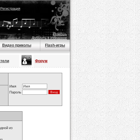
|
Регистрация
Помощь
Добавить в избранное
Видео приколы
Flash-игры
атели
Форум
Имя
Пароль
одной из
з.