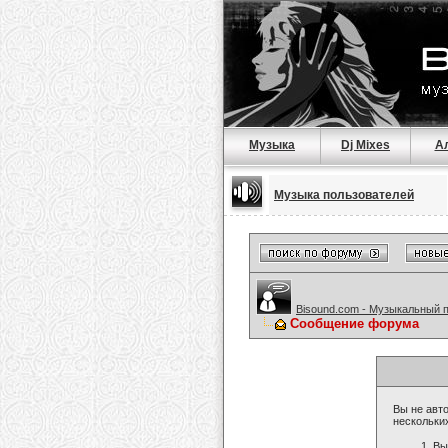
Музыка
Dj Mixes
А
Музыка пользователей
Bisound.com - Музыкальный 
Сообщение форума
Вы не авто
нескольки
Вы