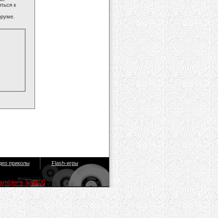
ться к
оруме.
део приколы
Flash-игры