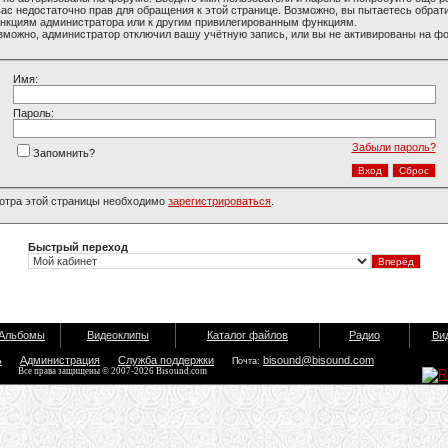
вас недостаточно прав для обращения к этой странице. Возможно, вы пытаетесь обрати
нкциям администратора или к другим привилегированным функциям.
зможно, администратор отключил вашу учётную запись, или вы не активированы на ф
Имя:
Пароль:
Забыли пароль?
Запомнить?
отра этой страницы необходимо
зарегистрироваться
.
Быстрый переход
Альбомы
Видеоклипы
Каталог файлов
Радио
Ви
ь
Администрация
Служба поддержки
bisound@bisound.com
Почта:
Все права защищены © 2007-2026 Bisound.com