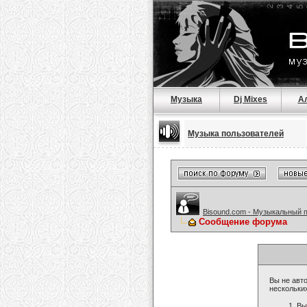
Музыка
Dj Mixes
А
Музыка пользователей
Bisound.com - Музыкальный 
Сообщение форума
Вы не авто
нескольки
Вы