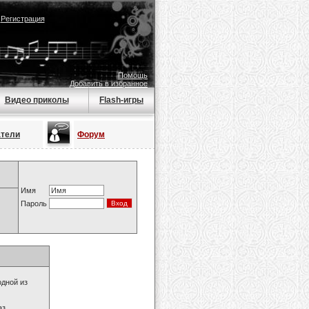
|
Регистрация
Помощь
Добавить в избранное
Видео приколы
Flash-игры
атели
Форум
Имя
Пароль
одной из
з.