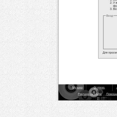
У 
фу
Во
Вход
Для просм
Музыка
Dj mixes
Реклама на сайте
Помощ