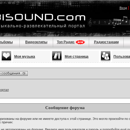
Вход
льбомы
Видеоклипы
Топ Радио
Радиостанции
Моя музыка
Моя страница
Пользов
портал
Сообщение форума
ризованы на форуме или не имеете доступа к этой странице. Это могло произойти по 
х причин:
 не авторизованы на форуме. Введите имя пользователя и пароль и попробуйте ещё ра