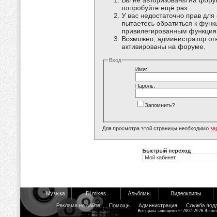
Вы не авторизованы на форум
попробуйте ещё раз.
У вас недостаточно прав для
пытаетесь обратиться к функ
привилегированным функция
Возможно, администратор отк
активированы на форуме.
Вход
Имя:
Пароль:
Запомнить?
Для просмотра этой страницы необходимо
за
Быстрый переход
Музыка
Dj mixes
Альбомы
Видеоклипы
Реклама на сайте
Помощь
Администрация
Служба под
Все права защищены © 2007-2026 Bisou