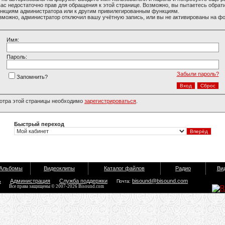
вас недостаточно прав для обращения к этой странице. Возможно, вы пытаетесь обрати
нкциям администратора или к другим привилегированным функциям.
зможно, администратор отключил вашу учётную запись, или вы не активированы на ф
Имя:
Пароль:
Забыли пароль?
Запомнить?
отра этой страницы необходимо
зарегистрироваться
.
Быстрый переход
Альбомы
Видеоклипы
Каталог файлов
Радио
Ви
ь
Администрация
Служба поддержки
bisound@bisound.com
Почта:
Все права защищены © 2007-2026 Bisound.com