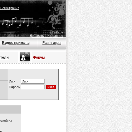
|
Регистрация
Помощь
Добавить в избранное
Видео приколы
Flash-игры
атели
Форум
Имя
Пароль
одной из
з.