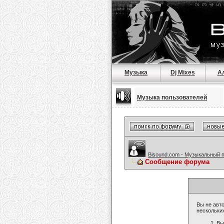
Музыка
Dj Mixes
А
Музыка пользователей
Bisound.com - Музыкальный 
Сообщение форума
Вы не авто
нескольки
Вы