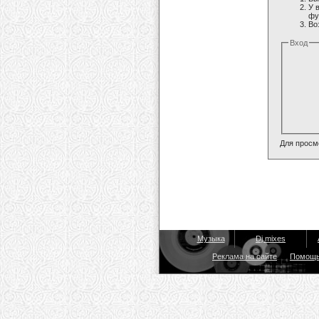
У 
фу
Во
Вход
Для просм
Музыка
Dj mixes
Реклама на сайте
Помощ