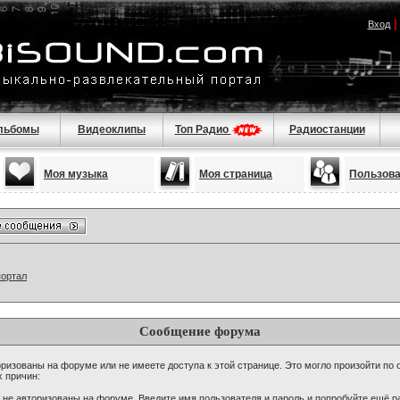
Вход
льбомы
Видеоклипы
Топ Радио
Радиостанции
Моя музыка
Моя страница
Пользов
портал
Сообщение форума
ризованы на форуме или не имеете доступа к этой странице. Это могло произойти по 
х причин:
 не авторизованы на форуме. Введите имя пользователя и пароль и попробуйте ещё ра