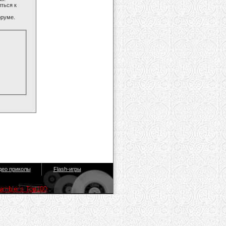
ться к
оруме.
део приколы
Flash-игры